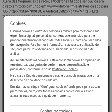
Além das frequências de rádio, a Vodafone FM pode ser ouvida em
direto em todo o mundo em
www.vodafone.fm
e através da app para
iOS (
http://bit.ly/N09FDt
) e Android (
http://bit.ly/MhltzI
). Está
também presente no
Facebook
.
Cookies
Usamos cookies e outras tecnologias similares para melhorar a sua
experiência digital, personalizar conteúdos e anúncios, para lhe
proporcionar funcionalidades de redes sociais, e para analisar dados
de navegação. Partilhamos informação, relativa à sua utilização do
site, com parceiros externos de publicidade, redes sociais e de
análise.
Ao “Aceitar todas as cookies” está a consentir cookies próprios e de
terceiros, das categorias de performance, personalização e
publicidade, conforme a nossa
Política de Cookies
.
Na
Lista de Cookies
encontra o detalhe dos cookies usados e uma
descrição da finalidade de cada um.
Em alternativa, clique “Configurar cookies” onde pode gerir as suas
preferências, ou rejeitar todas as cookies não essenciais. Pode
alterar as suas escolhas a qualquer momento.
Configurar cookies