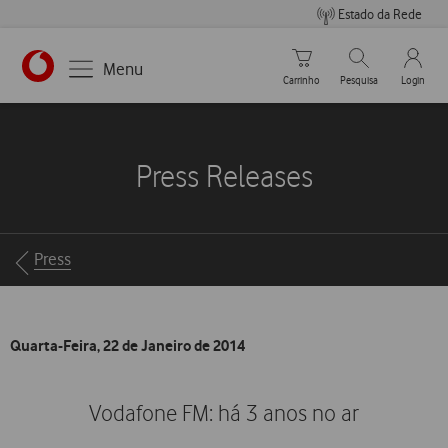
Estado da Rede
Carrinho de compras
Pesquisar
My Vo
Menu
Carrinho
Pesquisa
Login
https://www.vodafone.pt
Press Releases
Breadcrumbs
Press
Quarta-Feira, 22 de Janeiro de 2014
Vodafone FM: há 3 anos no ar