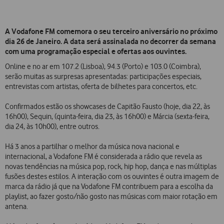
A Vodafone FM comemora o seu terceiro aniversário no próximo
dia 26 de Janeiro. A data será assinalada no decorrer da semana
com uma programação especial e ofertas aos ouvintes.
Online e no ar em 107.2 (Lisboa), 94.3 (Porto) e 103.0 (Coimbra),
serão muitas as surpresas apresentadas: participações especiais,
entrevistas com artistas, oferta de bilhetes para concertos, etc.
Confirmados estão os showcases de Capitão Fausto (hoje, dia 22, às
16h00), Sequin, (quinta-feira, dia 23, às 16h00) e Márcia (sexta-feira,
dia 24, às 10h00), entre outros.
Há 3 anos a partilhar o melhor da música nova nacional e
internacional, a Vodafone FM é considerada a rádio que revela as
novas tendências na música pop, rock, hip hop, dança e nas múltiplas
fusões destes estilos. A interação com os ouvintes é outra imagem de
marca da rádio já que na Vodafone FM contribuem para a escolha da
playlist, ao fazer gosto/não gosto nas músicas com maior rotação em
antena.