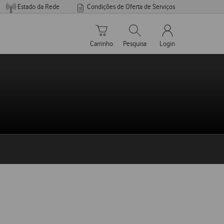
Estado da Rede
Condições de Oferta de Serviços
Carrinho de compras
Pesquisar
My Vodafone Men
Carrinho
Pesquisa
Login