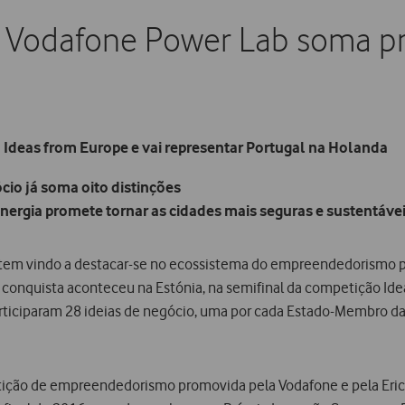
 Vodafone Power Lab soma pr
 Ideas from Europe e vai representar Portugal na Holanda
cio já soma oito distinções
nergia promete tornar as cidades mais seguras e sustentáve
 tem vindo a destacar-se no ecossistema do empreendedorismo p
e conquista aconteceu na Estónia, na semifinal da competição Ide
rticiparam 28 ideias de negócio, uma por cada Estado-Membro da
tição de empreendedorismo promovida pela Vodafone e pela Ericsso