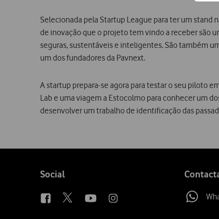
Selecionada pela Startup League para ter um stand n
de inovação que o projeto tem vindo a receber são u
seguras, sustentáveis e inteligentes. São também um
um dos fundadores da Pavnext.
A startup prepara-se agora para testar o seu piloto 
Lab e uma viagem a Estocolmo para conhecer um dos p
desenvolver um trabalho de identificação das passade
Follow
Social
Contact
us
Wh