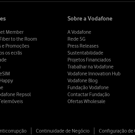
es
Sobre a Vodafone
et Member
A Vodafone
Fiber to the Room
Rede 5G
s e Promoções
Press Releases
os os ecrãs
Sustentabilidade
dade
Projetos Financiados
a
Trabalhar na Vodafone
 eSIM
Vodafone Innovation Hub
 Happy
Vodafone Blog
ne
Fundação Vodafone
odafone Repsol
Contactar Fundação
Telemóveis
Ofertas Wholesale
Anticorrupção
Continuidade de Negócio
Configuração de