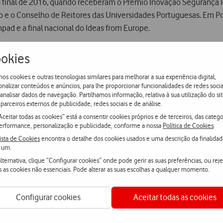
inal de 2016, quando receberam o Prémio Inovação Segurança Ro
o e o Conselho de Reitores das Universidades Portuguesas. Em Po
pad e a final nacional do Ideas from Europe.
okies
ubro ao Chipre para a final internacional da 4.ª edição do Clima
as. A startup portuguesa alcançou o primeiro lugar na categoria 
os cookies e outras tecnologias similares para melhorar a sua experiência digital,
 proteção do ambiente.
onalizar conteúdos e anúncios, para lhe proporcionar funcionalidades de redes socia
 analisar dados de navegação. Partilhamos informação, relativa à sua utilização do sit
parceiros externos de publicidade, redes sociais e de análise.
Smart City Awards, em Barcelona, tendo sido distinguida na categ
Aceitar todas as cookies” está a consentir cookies próprios e de terceiros, das catego
sustentáveis com potencial para mudar a vida nas cidades, conta
erformance, personalização e publicidade, conforme a nossa
Política de Cookies
.
ista de Cookies
encontra o detalhe dos cookies usados e uma descrição da finalida
 um.
ico, Francisco Duarte, atualmente aluno do Programa Doutoral em
lternativa, clique “Configurar cookies” onde pode gerir as suas preferências, ou reje
gestor, João Champalimaud, e uma designer, Sílvia Soares. A i
s as cookies não essenciais. Pode alterar as suas escolhas a qualquer momento.
inética aos veículos, reduzindo a sua velocidade de circulação, 
étrica que pode ser utilizada, por exemplo, para iluminação da via
Configurar cookies
Aceitar todas as cookies
tráfego e de velocidade, da energia gerada e consumida, possibi