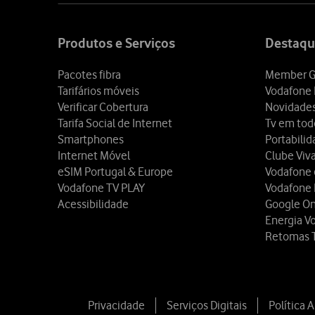
Site
map
Produtos e Serviços
Destaqu
Pacotes fibra
Member G
Tarifários móveis
Vodafone 
Verificar Cobertura
Novidade
Tarifa Social de Internet
Tv em tod
Smartphones
Portabili
Internet Móvel
Clube Viv
eSIM Portugal & Europe
Vodafone
Vodafone TV PLAY
Vodafone
Acessibilidade
Google O
Energia V
Retomas 
Privacidade
Serviços Digitais
Política 