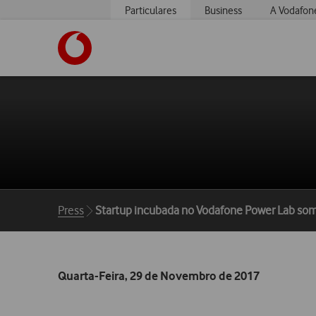
Particulares
Business
A Vodafon
https://www.vodafone.pt
Breadcrumbs
Press
Startup incubada no Vodafone Power Lab som
Quarta-Feira, 29 de Novembro de 2017