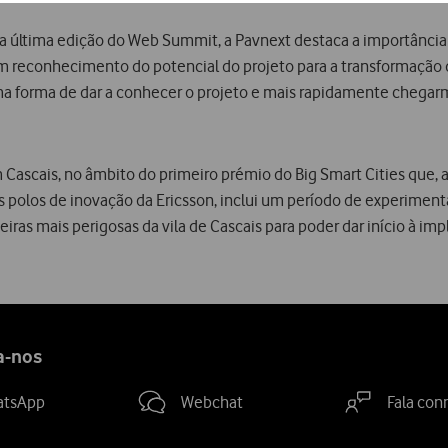
a última edição do Web Summit, a Pavnext destaca a importância 
m reconhecimento do potencial do projeto para a transformação d
a forma de dar a conhecer o projeto e mais rapidamente chegarmos
em Cascais, no âmbito do primeiro prémio do Big Smart Cities que
olos de inovação da Ericsson, inclui um período de experimentaç
iras mais perigosas da vila de Cascais para poder dar início à i
a-nos
atsApp
Webchat
Fala con