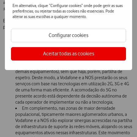
implantação e desenvolvimento, permitindo mais investimento em
Em alternativa, clique “Configurar cookies” onde pode gerir as suas
serviços de qualidade para todos os clientes”
, reforça Mário Vaz.
preferências, ou rejeitar todas as cookies não essenciais. Pode
alterar as suas escolhas a qualquer momento.
Entre os principais objetivos do acordo agora celebrado, destaque
para:
Configurar cookies
Nas zonas de menor densidade populacional, tipicamente
rurais e no interior do país, a Vodafone e a NOS farão uma
utilização comum de infraestruturas de suporte às suas redes
Aceitar todas as cookies
móveis (torres, mastros, etc.) e partilharão os seus
equipamentos ativos de rádio (antenas, amplificadores e
demais equipamentos), sem que haja, porém, partilha de
espetro. Deste modo, a Vodafone e a NOS prestarão os seus
serviços com base nas tecnologias em utilização 2G, 3G e 4G
de uma forma mais eficiente. A acomodação do 5G no
presente acordo está dependente da decisão autónoma de
cada operador de implementar ou não a tecnologia;
Em complemento, nas zonas de maior densidade
populacional, tipicamente maiores aglomerados urbanos, a
Vodafone e a NOS irão explorar sinergias acrescidas na partilha
de infraestrutura de suporte às redes móveis, alojando os seus
equipamentos ativos nessas infraestruturas. Este movimento