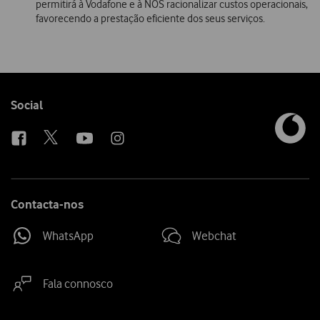
permitirá à Vodafone e à NOS racionalizar custos operacionais,
favorecendo a prestação eficiente dos seus serviços.
Follow
Social
us
Contacta-nos
WhatsApp
Webchat
Fala connosco