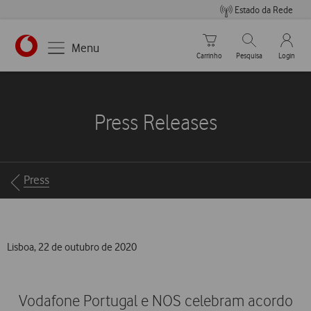
Estado da Rede
Carrinho de compras
Pesquisar
My Vo
Menu
Carrinho
Pesquisa
Login
https://www.vodafone.pt
Press Releases
Breadcrumbs
Press
Lisboa, 22 de outubro de 2020
Vodafone Portugal e NOS celebram acordo