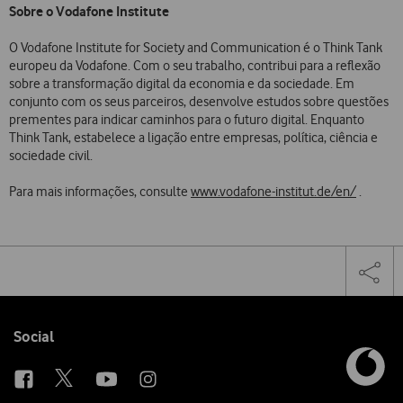
Sobre o Vodafone Institute
O Vodafone Institute for Society and Communication é o Think Tank
europeu da Vodafone. Com o seu trabalho, contribui para a reflexão
sobre a transformação digital da economia e da sociedade. Em
conjunto com os seus parceiros, desenvolve estudos sobre questões
prementes para indicar caminhos para o futuro digital. Enquanto
Think Tank, estabelece a ligação entre empresas, política, ciência e
sociedade civil.
Para mais informações, consulte
www.vodafone-institut.de/en/
.
Share
Facebook
Twi
Tog
on
the
social
sha
media
link
Follow
Social
us