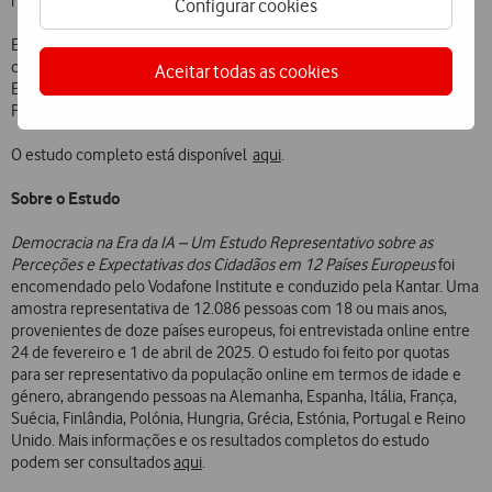
no mundo digital.
Configurar cookies
Esta análise foi realizada entre 24 de fevereiro e 1 de abril de 2025,
com mil inquéritos realizados nos 12 países abrangidos: Alemanha,
Aceitar todas as cookies
Espanha, Estónia, França, Finlândia, Grécia, Hungria, Itália, Polónia,
Portugal, Reino Unido e Suécia.
O estudo completo está disponível
aqui
.
Sobre o Estudo
Democracia na Era da IA – Um Estudo Representativo sobre as
Perceções e Expectativas dos Cidadãos em 12 Países Europeus
foi
encomendado pelo Vodafone Institute e conduzido pela Kantar. Uma
amostra representativa de 12.086 pessoas com 18 ou mais anos,
provenientes de doze países europeus, foi entrevistada online entre
24 de fevereiro e 1 de abril de 2025. O estudo foi feito por quotas
para ser representativo da população online em termos de idade e
género, abrangendo pessoas na Alemanha, Espanha, Itália, França,
Suécia, Finlândia, Polónia, Hungria, Grécia, Estónia, Portugal e Reino
Unido. Mais informações e os resultados completos do estudo
podem ser consultados
aqui
.