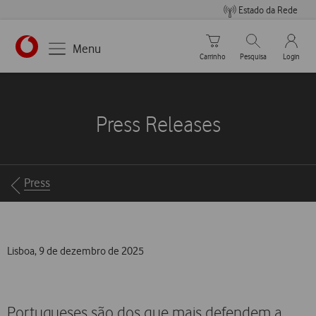
Estado da Rede
Carrinho de compras
Pesquisar
My Vo
Menu
Carrinho
Pesquisa
Login
https://www.vodafone.pt
Press Releases
Breadcrumbs
Press
Lisboa, 9 de dezembro de 2025
Portugueses são dos que mais defendem a