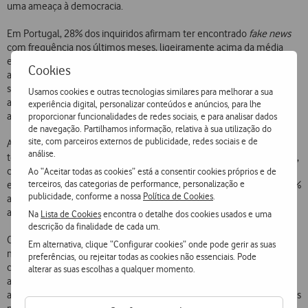
uma ameaça à democracia.
Em Portugal, 28% dos inquiridos afirmam ter encontrado
fake news
com frequência nos últimos meses, ligeiramente acima da média
europeia (27%). Embora a disseminação de notícias falsas seja
Cookies
atribuída a diferentes grupos, os motivos presumidos para tal são
semelhantes em todos os países: cerca de metade das pessoas
Usamos cookies e outras tecnologias similares para melhorar a sua
acredita que as
fake news
têm como objetivo enfraquecer
experiência digital, personalizar conteúdos e anúncios, para lhe
adversários políticos e influenciar o resultado das eleições.
proporcionar funcionalidades de redes sociais, e para analisar dados
de navegação. Partilhamos informação, relativa à sua utilização do
site, com parceiros externos de publicidade, redes sociais e de
Apesar disso, os portugueses mantêm uma visão positiva sobre a
análise.
tecnologia: 38% acreditam que os benefícios da IA superam os riscos,
comparado com 30% na média europeia. Ainda assim, 39% dos
Ao “Aceitar todas as cookies” está a consentir cookies próprios e de
terceiros, das categorias de performance, personalização e
europeus veem a IA como uma ameaça à democracia, enquanto 32%
publicidade, conforme a nossa
Política de Cookies
.
acreditam que oferece mais oportunidades do que perigos. A
ambivalência é clara, 29% permanecem indecisos.
Na
Lista de Cookies
encontra o detalhe dos cookies usados e uma
descrição da finalidade de cada um.
O estudo revela ainda que a maioria dos cidadãos europeus apoia
Em alternativa, clique “Configurar cookies” onde pode gerir as suas
medidas regulatórias como o Digital Services Act (DSA) e o AI Act,
preferências, ou rejeitar todas as cookies não essenciais. Pode
com destaque para Portugal, onde cerca de 70% dos cidadãos
alterar as suas escolhas a qualquer momento.
apoiam a identificação de conteúdos gerados por IA e a atuação das
autoridades nacionais para combater discurso de ódio e notícias falsas