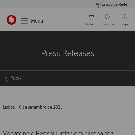
Estado da Rede
Carrinho de compras
Pesquisar
My Vo
Menu
Carrinho
Pesquisa
Login
https://www.vodafone.pt
Press Releases
Breadcrumbs
Press
Lisboa, 10 de setembro de 2025
Vodafone e Repsol juntas em campanha