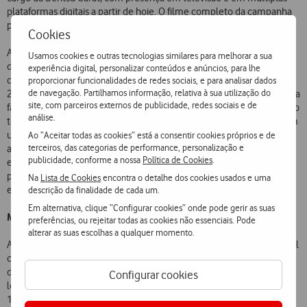
plataformas digitais a partir de hoje. O filme completo da campanha
pode ser visto
aqui
.
Cookies
A parceria entre a Vodafone e a Repsol oferece um conjunto de
Usamos cookies e outras tecnologias similares para melhorar a sua
descontos e vantagens atrativas, incluindo descontos em
experiência digital, personalizar conteúdos e anúncios, para lhe
combustível (até 26 cêntimos por litro) e carregamento elétrico (até
proporcionar funcionalidades de redes sociais, e para analisar dados
de navegação. Partilhamos informação, relativa à sua utilização do
20% no carregamento elétrico de veículos), bem como poupanças na
site, com parceiros externos de publicidade, redes sociais e de
fatura de luz e gás (até 8% no consumo de kWh e até 3% adicionais no
análise.
total da fatura), dependendo do plano e da fatura. Os Clientes podem
usufruir destas promoções aderindo ao Plano Vodafone Repsol, que
Ao “Aceitar todas as cookies” está a consentir cookies próprios e de
terceiros, das categorias de performance, personalização e
acumula benefícios em ambos os serviços. Na Vodafone, os clientes
publicidade, conforme a nossa
Política de Cookies
.
elegíveis beneficiam de um upgrade de velocidade da internet fixa
para 1Gbps e pontos Clube Viva na contratação de comunicações e
Na
Lista de Cookies
encontra o detalhe dos cookies usados e uma
energia através dos canais da Operadora.
descrição da finalidade de cada um.
Em alternativa, clique “Configurar cookies” onde pode gerir as suas
Mais comodidade na contratação do Plano Vodafone Repsol
preferências, ou rejeitar todas as cookies não essenciais. Pode
alterar as suas escolhas a qualquer momento.
A partir de agora, os Clientes podem aderir ao Plano Vodafone Repsol
com ainda mais comodidade. A contratação deste plano está
disponível nos canais comerciais da Vodafone: na generalidade das
Configurar cookies
lojas físicas, no site oficial da Operadora, e através da linha 800 915
110.