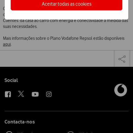
Aceitar todas as cookies
Com esta parceria, a Vodafone Portugal e a Repsol reforçam o
compromisso de oferecer serviços completos e vantajosos aos seus
Clientes: da casa ao carro com energia e conectividade à medida das
suas necessidades.
Mais informações sobre o Plano Vodafone Repsol estão disponíveis
aqui
.
Share
Facebook
Twi
Tog
on
the
social
sha
media
link
Follow
Social
us
Contacta-nos