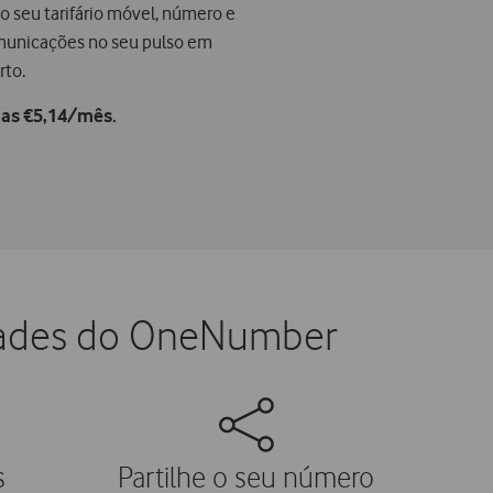
o seu tarifário móvel, número e
municações no seu pulso em
rto.
nas €5,14/mês.
dades do OneNumber
s
Partilhe o seu número