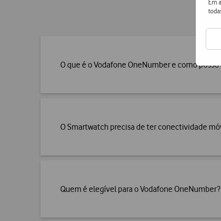
Em a
toda
O que é o Vodafone OneNumber e como posso 
O Smartwatch precisa de ter conectividade mó
Quem é elegível para o Vodafone OneNumber?