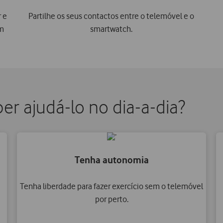
r e
Partilhe os seus contactos entre o telemóvel e o
em
smartwatch.
 ajudá-lo no dia-a-dia?
Tenha autonomia
Tenha liberdade para fazer exercício sem o telemóvel
por perto.