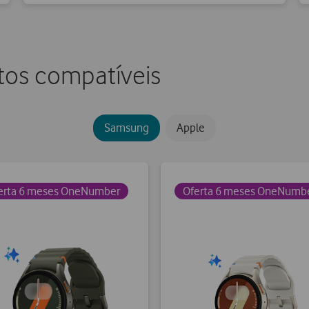
os compatíveis
Samsung
Apple
erta 6 meses OneNumber
Oferta 6 meses OneNumb