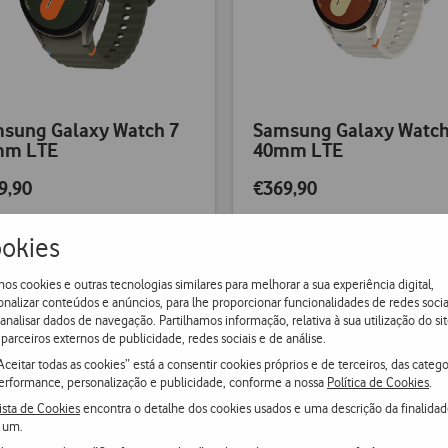
sung Galaxy Watch 7
Samsung Galaxy Watch
mm LTE
40mm LTE
9,90
€369,90
okies
os cookies e outras tecnologias similares para melhorar a sua experiência digital,
onalizar conteúdos e anúncios, para lhe proporcionar funcionalidades de redes socia
 analisar dados de navegação. Partilhamos informação, relativa à sua utilização do sit
msung Watch
Ativação em Apple Watch
Ativação
parceiros externos de publicidade, redes sociais e de análise.
Aceitar todas as cookies” está a consentir cookies próprios e de terceiros, das catego
erformance, personalização e publicidade, conforme a nossa
Política de Cookies
.
ista de Cookies
encontra o detalhe dos cookies usados e uma descrição da finalida
 um.