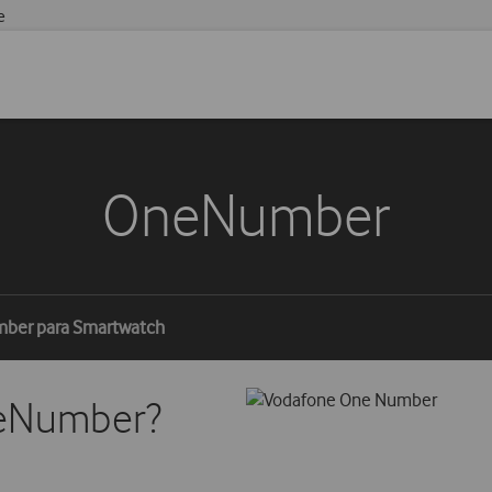
e
OneNumber
ber para Smartwatch
neNumber?