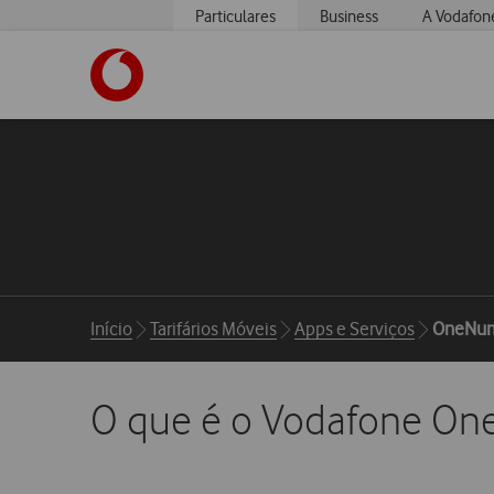
Particulares
Business
A Vodafon
https://www.vodafone.pt
Breadcrumbs
Início
Tarifários Móveis
Apps e Serviços
OneNum
O que é o Vodafone O