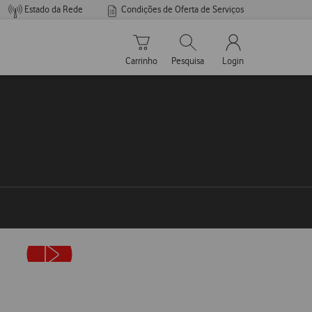
Estado da Rede
Condições de Oferta de Serviços
Carrinho de compras
Pesquisar
My Vodafone Men
Carrinho
Pesquisa
Login