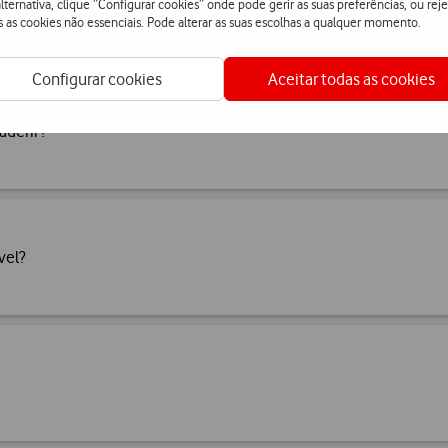
lternativa, clique “Configurar cookies” onde pode gerir as suas preferências, ou reje
s as cookies não essenciais. Pode alterar as suas escolhas a qualquer momento.
Configurar cookies
Aceitar todas as cookies
aderir?
vel?