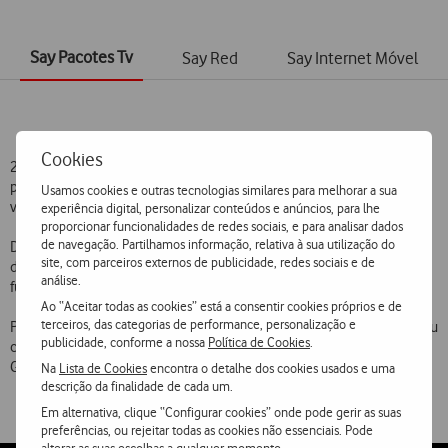
Say Pacotes Tv
Say Red
Say Internet Móvel
Cookies
25% de desconto sobre a mensalidade de
fibra3
e f
ibra4
. Esta
promoção não acumula com outras campanhas promocionais em
Usamos cookies e outras tecnologias similares para melhorar a sua
vigor.
experiência digital, personalizar conteúdos e anúncios, para lhe
proporcionar funcionalidades de redes sociais, e para analisar dados
de navegação. Partilhamos informação, relativa à sua utilização do
Desenvolvida especificamente a pensar nos clientes com
site, com parceiros externos de publicidade, redes sociais e de
dificuldades visuais, a Tv da Vodafone tem agora uma nova
análise.
funcionalidade de navegação com som.
Ao “Aceitar todas as cookies” está a consentir cookies próprios e de
terceiros, das categorias de performance, personalização e
Para mais informações, contacte 12717 – chamada de voz gratuita ou
publicidade, conforme a nossa
Política de Cookies
.
clique
aqui
para saber como contactar o atendimento em Língua
Gestual Portuguesa.
Na
Lista de Cookies
encontra o detalhe dos cookies usados e uma
descrição da finalidade de cada um.
Em alternativa, clique “Configurar cookies” onde pode gerir as suas
preferências, ou rejeitar todas as cookies não essenciais. Pode