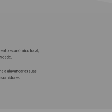
mento económico local,
midade.
a a alavancar as suas
onsumidores.