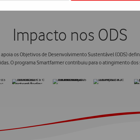
Impacto nos ODS
apoia os Objetivos de Desenvolvimento Sustentável (ODS) defin
das. O programa Smartfarmer contribuiu para o atingimento dos