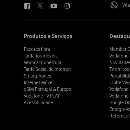
Wh
Site
map
Produtos e Serviços
Destaqu
Pacotes fibra
Member G
Tarifários móveis
Vodafone 
Verificar Cobertura
Novidade
Tarifa Social de Internet
Tv em tod
Smartphones
Portabili
Internet Móvel
Clube Viv
eSIM Portugal & Europe
Vodafone
Vodafone TV PLAY
Vodafone
Acessibilidade
Google O
Energia V
Retomas 