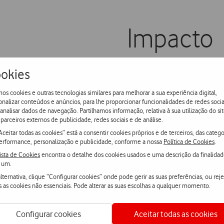
Impacto
Os mercados locais de prox
okies
eletrónico, reduzem os elos
os cookies e outras tecnologias similares para melhorar a sua experiência digital,
importante papel de incent
onalizar conteúdos e anúncios, para lhe proporcionar funcionalidades de redes socia
contribuindo para uma meno
 analisar dados de navegação. Partilhamos informação, relativa à sua utilização do sit
parceiros externos de publicidade, redes sociais e de análise.
consumos de energia ao nív
Aceitar todas as cookies” está a consentir cookies próprios e de terceiros, das catego
dos produtos até ao consum
erformance, personalização e publicidade, conforme a nossa
Política de Cookies
.
ista de Cookies
encontra o detalhe dos cookies usados e uma descrição da finalida
 um.
lternativa, clique “Configurar cookies” onde pode gerir as suas preferências, ou reje
s as cookies não essenciais. Pode alterar as suas escolhas a qualquer momento.
Configurar cookies
Aceitar todas as cookies