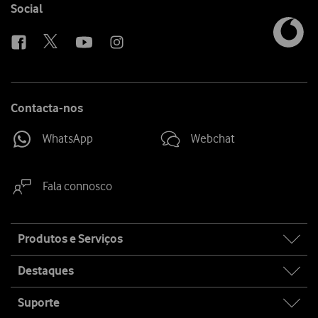
Follow
Social
us
Contacta-nos
WhatsApp
Webchat
Fala connosco
Site
Produtos e Serviços
map
Destaques
Suporte