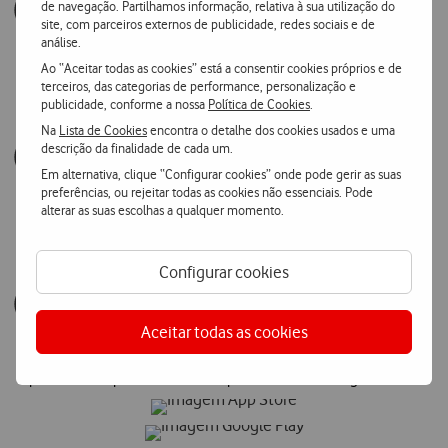
de navegação. Partilhamos informação, relativa à sua utilização do
site, com parceiros externos de publicidade, redes sociais e de
análise.
Entra no Vodafone Happy
Ao “Aceitar todas as cookies” está a consentir cookies próprios e de
Clica no banner do Vodafone Happy
terceiros, das categorias de performance, personalização e
publicidade, conforme a nossa
Política de Cookies
.
Na
Lista de Cookies
encontra o detalhe dos cookies usados e uma
descrição da finalidade de cada um.
Em alternativa, clique “Configurar cookies” onde pode gerir as suas
preferências, ou rejeitar todas as cookies não essenciais. Pode
Fica atento
alterar as suas escolhas a qualquer momento.
Vamos ter mais sorteios
Configurar cookies
Aceitar todas as cookies
Participa
Aposta os teus pontos Clube Viva para te habilitares a ganhar