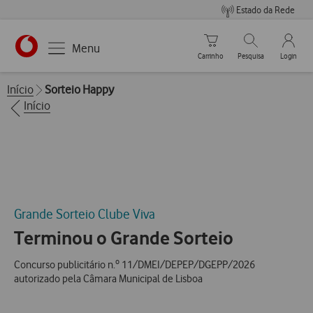
Estado da Rede
Carrinho de compras
Pesquisar
My Vo
Menu
Carrinho
Pesquisa
Login
https://www.vodafone.pt
Breadcrumbs
Início
Sorteio Happy
Início
Grande Sorteio Clube Viva
Terminou o Grande Sorteio
Concurso publicitário n.º 11/DMEI/DEPEP/DGEPP/2026
autorizado pela Câmara Municipal de Lisboa