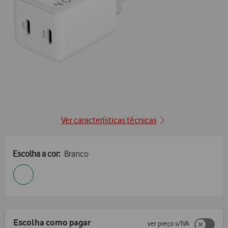
posição1
Ver características técnicas
Escolha a cor:
Branco
Escolha como pagar
ver preço s/IVA