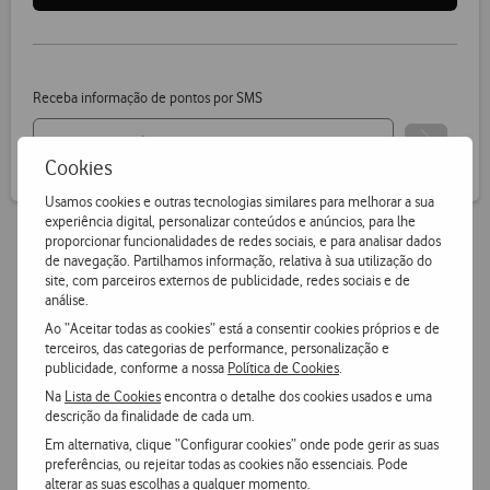
Receba informação de pontos por SMS
Cookies
Usamos cookies e outras tecnologias similares para melhorar a sua
experiência digital, personalizar conteúdos e anúncios, para lhe
proporcionar funcionalidades de redes sociais, e para analisar dados
de navegação. Partilhamos informação, relativa à sua utilização do
Vantagens Vodafone.pt
site, com parceiros externos de publicidade, redes sociais e de
análise.
Ao “Aceitar todas as cookies” está a consentir cookies próprios e de
14 dias para devoluções
terceiros, das categorias de performance, personalização e
publicidade, conforme a nossa
Política de Cookies
.
Pode devolver gratuitamente qualquer produto numa das
nossas lojas ou CTT.
Na
Lista de Cookies
encontra o detalhe dos cookies usados e uma
descrição da finalidade de cada um.
Em alternativa, clique “Configurar cookies” onde pode gerir as suas
Entrega grátis
e ultrarápida
preferências, ou rejeitar todas as cookies não essenciais. Pode
Encomende hoje antes das 16h e receba no dia útil
alterar as suas escolhas a qualquer momento.