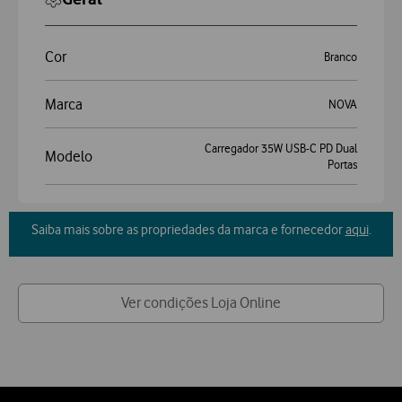
Cor
Branco
Marca
NOVA
Carregador 35W USB-C PD Dual
Modelo
Portas
Saiba mais sobre as propriedades da marca e fornecedor
aqui
.
Ver condições Loja Online