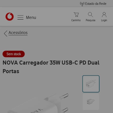
Estado da Rede
Carrinho de compras
Pesquisar
My Vo
Menu
Carrinho
Pesquisa
Login
https://www.vodafone.pt
Breadcrumbs
Acessórios
Sem stock
NOVA Carregador 35W USB-C PD Dual
Portas
Ir
para
posição0
Ir
para