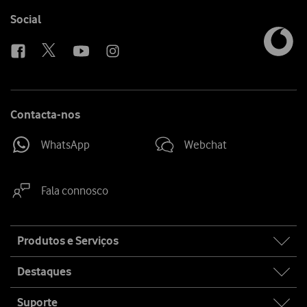
Follow
Social
us
Contacta-nos
WhatsApp
Webchat
Fala connosco
Site
Produtos e Serviços
map
Destaques
Suporte