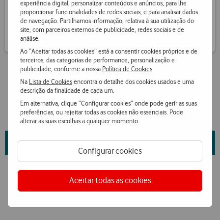
experiência digital, personalizar conteúdos e anúncios, para lhe
Receba informação de pontos por SMS
proporcionar funcionalidades de redes sociais, e para analisar dados
de navegação. Partilhamos informação, relativa à sua utilização do
site, com parceiros externos de publicidade, redes sociais e de
análise.
Ao “Aceitar todas as cookies” está a consentir cookies próprios e de
terceiros, das categorias de performance, personalização e
publicidade, conforme a nossa
Política de Cookies
.
Na
Lista de Cookies
encontra o detalhe dos cookies usados e uma
descrição da finalidade de cada um.
Em alternativa, clique “Configurar cookies” onde pode gerir as suas
preferências, ou rejeitar todas as cookies não essenciais. Pode
alterar as suas escolhas a qualquer momento.
Saiba mais sobre as propriedades da marca e fornecedor
aqui
.
Configurar cookies
Aceitar todas as cookies
Ver condições Loja Online