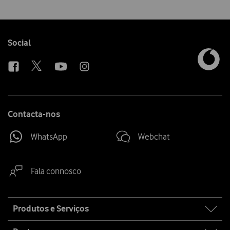
Follow
Social
us
Contacta-nos
WhatsApp
Webchat
Fala connosco
Site
Produtos e Serviços
map