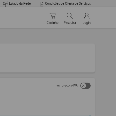
Estado da Rede
Condições de Oferta de Serviços
Carrinho de compras
Pesquisar
My Vodafone Men
Carrinho
Pesquisa
Login
ver preço s/IVA