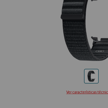
Ir
para
posição
Ver características técni