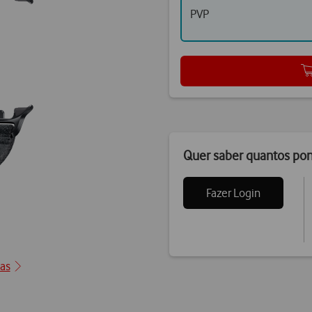
PVP
Quer saber quantos po
Fazer Login
0
cas