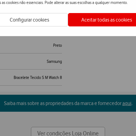
s as cookies não essenciais. Pode alterar as suas escolhas a qualquer momento.
Configurar cookies
Aceitar todas as cookies
Preto
Samsung
Bracelete Tecido S M Watch 8
Saiba mais sobre as propriedades da marca e fornecedor
aqui
.
Ver condições Loja Online