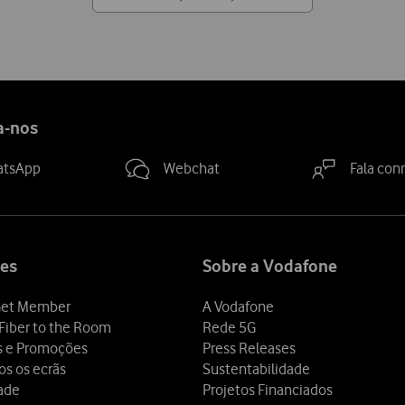
a-nos
atsApp
Webchat
Fala con
es
Sobre a Vodafone
et Member
A Vodafone
Fiber to the Room
Rede 5G
s e Promoções
Press Releases
os os ecrãs
Sustentabilidade
dade
Projetos Financiados