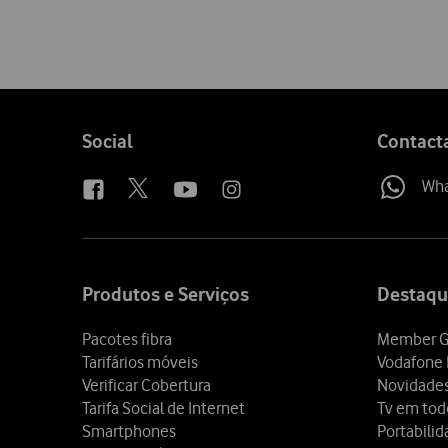
Follow
Social
Contact
us
Wh
Site
map
Produtos e Serviços
Destaqu
Pacotes fibra
Member G
Tarifários móveis
Vodafone 
Verificar Cobertura
Novidade
Tarifa Social de Internet
Tv em tod
Smartphones
Portabili