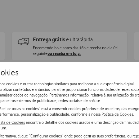
Entrega grátis
e ultrarápida
Encomende hoje antes das 16h e receba no dia útil
seguinte
ou receba em loja.
okies
os cookies e outras tecnologias similares para melhorar a sua experiência digital,
onalizar conteúdos e anúncios, para lhe proporcionar funcionalidades de redes socia
 analisar dados de navegação. Partilhamos informação, relativa à sua utilização do sit
parceiros externos de publicidade, redes sociais e de análise.
Aceitar todas as cookies” está a consentir cookies próprios e de terceiros, das catego
erformance, personalização e publicidade, conforme a nossa
Política de Cookies
.
ista de Cookies
encontra o detalhe dos cookies usados e uma descrição da finalida
 um.
lternativa, clique “Configurar cookies” onde pode gerir as suas preferências, ou reje