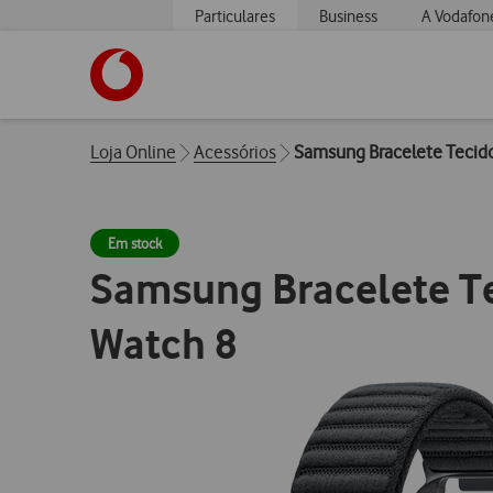
Particulares
Business
A Vodafon
https://www.vodafone.pt
Breadcrumbs
Loja Online
Acessórios
Samsung Bracelete Tecido
Em stock
Samsung Bracelete T
Watch 8