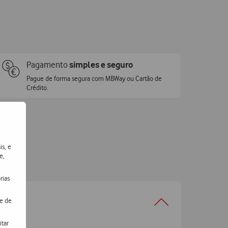
Pagamento
simples e seguro
Pague de forma segura com MBWay ou Cartão de
Crédito.
is, e
e,
rias
de de
itar