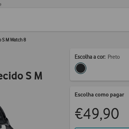
e
 S M Watch 8
Escolha a cor:
Preto
ecido S M
Escolha como pagar
€49,90