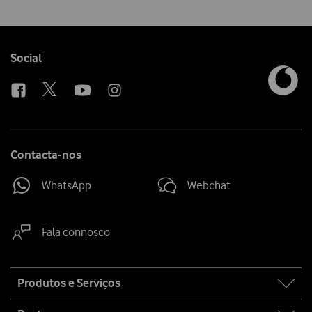
Follow
Social
us
Contacta-nos
WhatsApp
Webchat
Fala connosco
Site
Produtos e Serviços
map