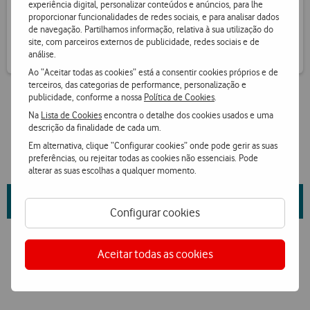
experiência digital, personalizar conteúdos e anúncios, para lhe
Receba informação de pontos por SMS
proporcionar funcionalidades de redes sociais, e para analisar dados
de navegação. Partilhamos informação, relativa à sua utilização do
site, com parceiros externos de publicidade, redes sociais e de
análise.
Ao “Aceitar todas as cookies” está a consentir cookies próprios e de
terceiros, das categorias de performance, personalização e
publicidade, conforme a nossa
Política de Cookies
.
Na
Lista de Cookies
encontra o detalhe dos cookies usados e uma
descrição da finalidade de cada um.
Em alternativa, clique “Configurar cookies” onde pode gerir as suas
preferências, ou rejeitar todas as cookies não essenciais. Pode
alterar as suas escolhas a qualquer momento.
Saiba mais sobre as propriedades da marca e fornecedor
aqui
.
Configurar cookies
Aceitar todas as cookies
Ver condições Loja Online