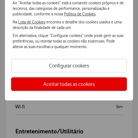
iPhone 11 ou posterior,
Ao “Aceitar todas as cookies” está a consentir cookies próprios e de
incluindo o iPhone SE
terceiros, das categorias de performance, personalização e
Compatibilidade OS
(2.ª geração ou posterior), com
publicidade, conforme a nossa
Política de Cookies
.
iOS 26 ou posterior
Na
Lista de Cookies
encontra o detalhe dos cookies usados e uma
descrição da finalidade de cada um.
eSIM
Sim
Em alternativa, clique “Configurar cookies” onde pode gerir as suas
preferências, ou rejeitar todas as cookies não essenciais. Pode
alterar as suas escolhas a qualquer momento.
GPS de Dupla Frequência e Alta
Funções GPS
Precisão, GLONASS, Galileo,
QZSS, BeiDou
Configurar cookies
Memória
64 GB
Aceitar todas as cookies
Sistema Operativo
watchOS
Wi-fi
Sim
Entretenimento/Utilitário