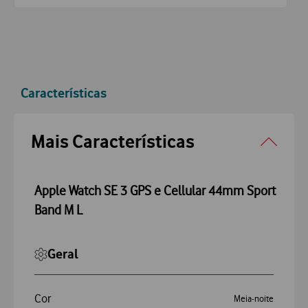
Características
Accordeon
Mais Características
Apple Watch SE 3 GPS e Cellular 44mm Sport
Band M L
Geral
Cor
Meia-noite