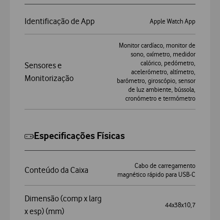
Identificação de App
Apple Watch App
Monitor cardíaco, monitor de
sono, oxímetro, medidor
calórico, pedómetro,
Sensores e
acelerómetro, altímetro,
Monitorização
barómetro, giroscópio, sensor
de luz ambiente, bússola,
cronómetro e termómetro
Especificações Físicas
Cabo de carregamento
Conteúdo da Caixa
magnético rápido para USB-C
Dimensão (comp x larg
44x38x10,7
x esp) (mm)