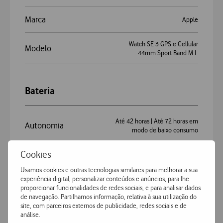
Marca
Apple
Watch SE 3 GPS e Cellular
Modelo
44mm Sport Band M L
Bateria
Até 42 horas | Até 72 horas em
Autonomia
modo de baixo consumo
Cookies
Conectividade e Sistemas
Usamos cookies e outras tecnologias similares para melhorar a sua
experiência digital, personalizar conteúdos e anúncios, para lhe
proporcionar funcionalidades de redes sociais, e para analisar dados
de navegação. Partilhamos informação, relativa à sua utilização do
Bluetooth™ (norma)
5.3
site, com parceiros externos de publicidade, redes sociais e de
análise.