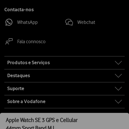
Contacta-nos
WhatsApp
Webchat
Fala connosco
Site
Produtos e Serviços
map
Destaques
Suporte
Sobre a Vodafone
Privacidade
Serviços Digitais
Política Anticorrupção
Apple
Watch SE 3 GPS e Cellular
44mm Sport Band M L