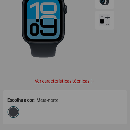
Ir
para
posição1
Ir
para
posição2
Ver características técnicas
Escolha a cor:
Meia-noite