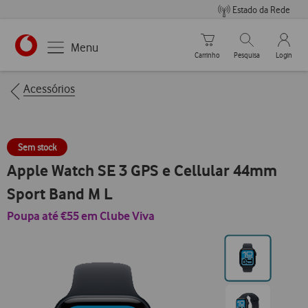
Estado da Rede
Carrinho de compras
Pesquisar
My Vo
Menu
Carrinho
Pesquisa
Login
https://www.vodafone.pt
Breadcrumbs
Acessórios
Sem stock
Apple Watch SE 3 GPS e Cellular 44mm
Sport Band M L
Poupa até €55 em Clube Viva
Ir
para
posição0