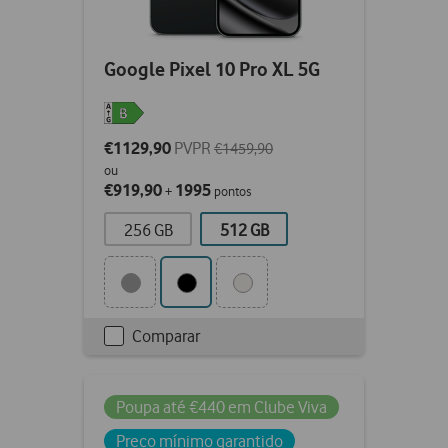
Google Pixel 10 Pro XL 5G
€1129,90
PVPR
€1459,90
ou
€919,90
1995
+
pontos
256 GB
512 GB
Comparar
Checkbox
not
ticked
Poupa até €440 em Clube Viva
Preço mínimo garantido