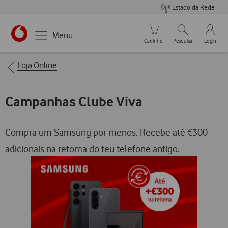
Estado da Rede
Carrinho de compras
Pesquisar
My Vo
Menu
Carrinho
Pesquisa
Login
https://www.vodafone.pt
Breadcrumbs
Loja Online
Campanhas Clube Viva
Compra um Samsung por menos. Recebe até €300
adicionais na retoma do teu telefone antigo.