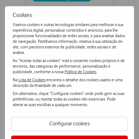
Cookies
Usamos cookies e outras tecnologias similares para melhorar a sua
experiência digital, personalizar conteúdos e anúncios, para lhe
proporcionar funcionalidades de redes sociais, e para analisar dados
de navegação. Partilhamos informação, relativa à sua utilização do
site, com parceiros externos de publicidade, redes sociais e de
análise.
Ao “Aceitar todas as cookies” está a consentir cookies próprios e de
terceiros, das categorias de performance, personalização e
publicidade, conforme a nossa
Política de Cookies
.
Google Pixel 10 Pro 5G
Na
Lista de Cookies
encontra o detalhe dos cookies usados e uma
descrição da finalidade de cada um.
Em alternativa, clique “Configurar cookies” onde pode gerir as suas
preferências, ou rejeitar todas as cookies não essenciais. Pode
€899,90
PVPR
€1219,90
alterar as suas escolhas a qualquer momento.
ou
€779,90
2000
+
pontos
Configurar cookies
128 GB
256 GB
512 GB