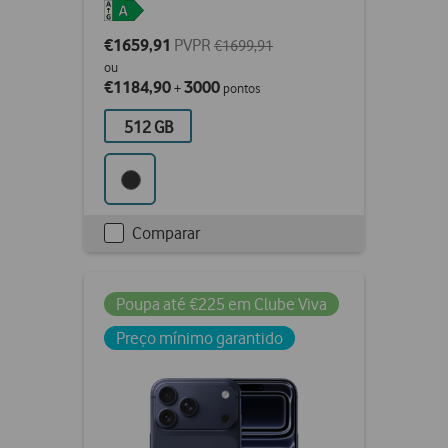
€1659,91
PVPR
€1699,91
ou
€1184,90
3000
+
pontos
512 GB
Comparar
Checkbox
not
ticked
Poupa até €225 em Clube Viva
Preço mínimo garantido