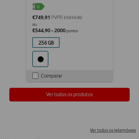
€749,91
PVPR
€1019,90
ou
€544,90
2000
+
pontos
256 GB
Comparar
Checkbox
not
ticked
Ver todos os produtos
Ver todos os telemóveis