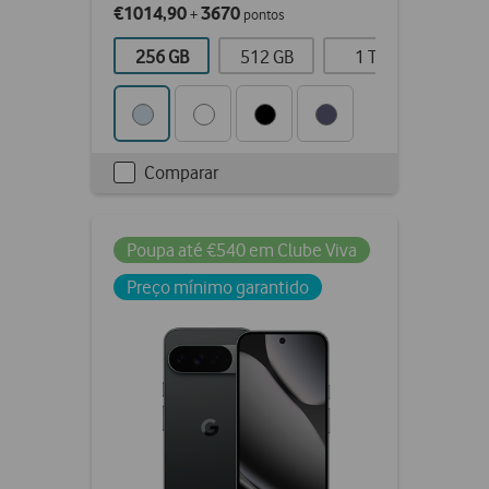
€1014,90
3670
+
pontos
256 GB
512 GB
1 TB
Comparar
Checkbox
not
ticked
Poupa até €540 em Clube Viva
Preço mínimo garantido