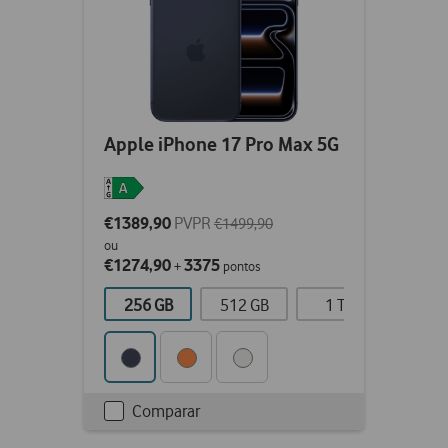
Apple iPhone 17 Pro Max 5G
€1389,90
PVPR
€1499,90
ou
€1274,90
3375
+
pontos
256 GB
512 GB
1 TB
2 T
Comparar
Checkbox
not