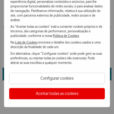
experiência digital, personalizar conteúdos e anúncios, para lhe
Receba informação de pontos por SMS
proporcionar funcionalidades de redes sociais, e para analisar dados
de navegação. Partilhamos informação, relativa à sua utilização do
site, com parceiros externos de publicidade, redes sociais e de
análise.
Ao “Aceitar todas as cookies” está a consentir cookies próprios e de
terceiros, das categorias de performance, personalização e
publicidade, conforme a nossa
Política de Cookies
.
Na
Lista de Cookies
encontra o detalhe dos cookies usados e uma
descrição da finalidade de cada um.
Em alternativa, clique “Configurar cookies” onde pode gerir as suas
preferências, ou rejeitar todas as cookies não essenciais. Pode
alterar as suas escolhas a qualquer momento.
Saiba mais sobre as propriedades da marca e fornecedor
aqui
.
Configurar cookies
Aceitar todas as cookies
Ver condições Loja Online