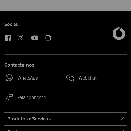
Follow
Social
us
Contacta-nos
WhatsApp
Webchat
Fala connosco
Site
Produtos e Serviços
map