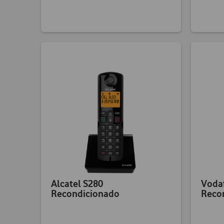
Alcatel S280
Voda
Recondicionado
Reco