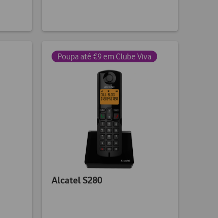
Poupa até €9 em Clube Viva
Alcatel S280