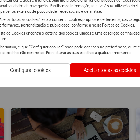
 analisar dados de navegação. Partilhamos informação, relativa à sua utilização do sit
parceiros externos de publicidade, redes sociais e de análise.
Aceitar todas as cookies” está a consentir cookies próprios e de terceiros, das catego
0
€84,89
erformance, personalização e publicidade, conforme a nossa
Política de Cookies
.
ou
ista de Cookies
encontra o detalhe dos cookies usados e uma descrição da finalida
€68,50
100
+
pontos
 um.
lternativa, clique “Configurar cookies” onde pode gerir as suas preferências, ou reje
mparar
Comparar
kbox
Checkbox
s as cookies não essenciais. Pode alterar as suas escolhas a qualquer momento.
not
d
ticked
Ver todos os produtos
Configurar cookies
Aceitar todas as cookies