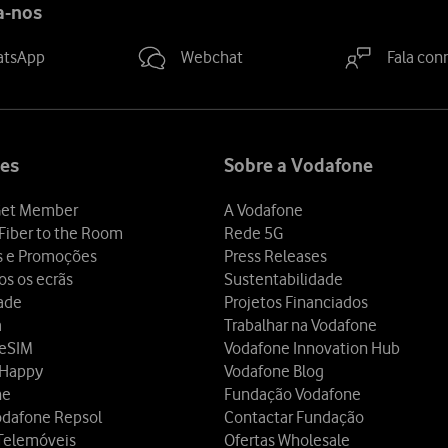
a-nos
atsApp
Webchat
Fala con
es
Sobre a Vodafone
et Member
A Vodafone
Fiber to the Room
Rede 5G
s e Promoções
Press Releases
os os ecrãs
Sustentabilidade
dade
Projetos Financiados
a
Trabalhar na Vodafone
 eSIM
Vodafone Innovation Hub
 Happy
Vodafone Blog
ne
Fundação Vodafone
odafone Repsol
Contactar Fundação
Telemóveis
Ofertas Wholesale