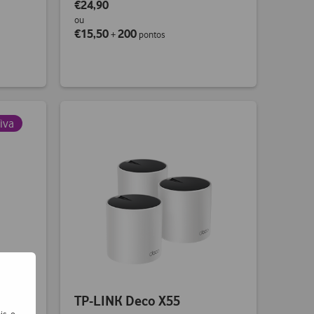
€24,90
ou
€15,50
200
+
pontos
iva
TP-LINK Deco X55
is, e