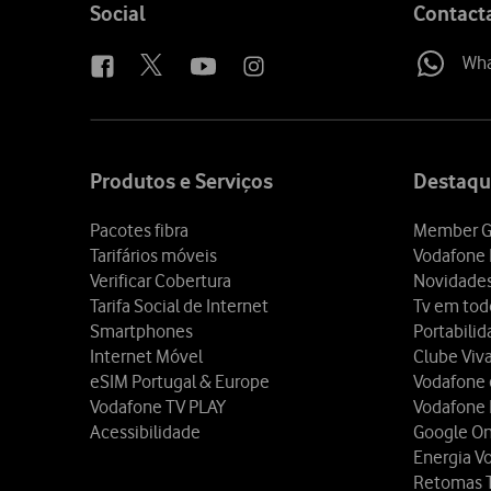
Follow
Social
Contact
us
Wh
Site
map
Produtos e Serviços
Destaqu
Pacotes fibra
Member G
Tarifários móveis
Vodafone 
Verificar Cobertura
Novidade
Tarifa Social de Internet
Tv em tod
Smartphones
Portabili
Internet Móvel
Clube Viv
eSIM Portugal & Europe
Vodafone
Vodafone TV PLAY
Vodafone
Acessibilidade
Google O
Energia V
Retomas 