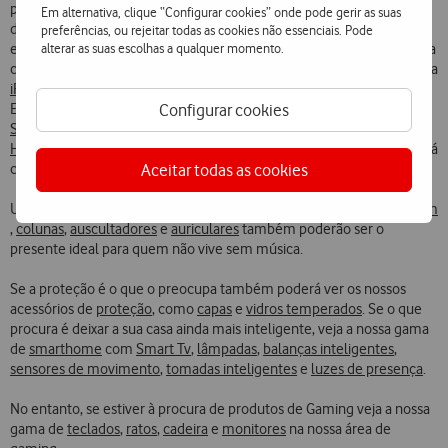
para o ajudar nesta escolha difícil. Seja para uma mãe
Em alternativa, clique “Configurar cookies” onde pode gerir as suas
desportista, uma mãe mais tecnológica ou mesmo uma mãe que
preferências, ou rejeitar todas as cookies não essenciais. Pode
alterar as suas escolhas a qualquer momento.
está sempre na vanguarda dos jogos online, a Vodafone tem a prenda
certa. Se procura promoções para fãs da
Apple
, na Vodafone encontra
iPhones
,
iPads
,
Apple Watches
e
AirPods
aos melhores preços.
Configurar cookies
Explore também as melhores oportunidades em produtos da
Samsung
, incluindo
Samsung Galaxy
,
Galaxy Tab
e
Samsung Watch
.
Huawei
,
Honor
,
Oppo
,
TCL
e
Xiaomi
são outras das marcas que poderá
Aceitar todas as cookies
consultar em
telemóveis
,
tablets
e
smartwatches
.
Usufrua de todos os momentos em família com a nossa gama de
som
,
colunas
,
auscultadores
e
auriculares
também poderão ser o
presente ideal para quem não vive sem música.
Se a proteção é o que o preocupa também poderá ver os nossos
acessórios de
proteção
, como
capas
e
vidros temperados
. Se o que
procura é deixar a sua casa ainda mais inteligente, veja a nossa gama
de
smarthome
com
Smart Tv
,
lâmpadas
,
balanças inteligentes
,
sensores de movimento
,
tomadas inteligentes
e
luzes de presença
.
No entanto, se estiver à procura de produtos de Gaming veja a nossa
gama de
teclados
,
ratos
,
cadeira
e
monitores
na nossa área de