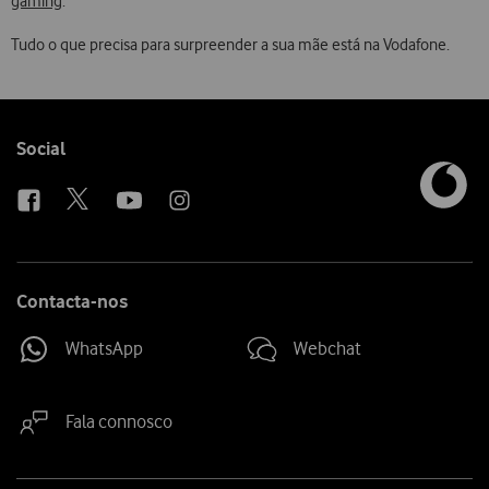
gaming
.
Tudo o que precisa para surpreender a sua mãe está na Vodafone.
Follow
Social
us
Contacta-nos
WhatsApp
Webchat
Fala connosco
Site