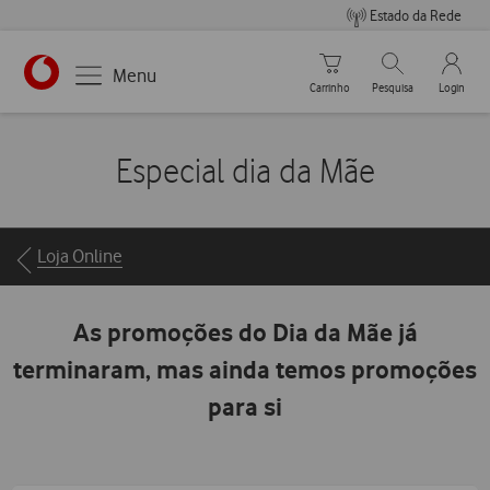
Estado da Rede
Carrinho de compras
Pesquisar
My Vo
Menu
Carrinho
Pesquisa
Login
https://www.vodafone.pt
Especial dia da Mãe
Breadcrumbs
Loja Online
As promoções do Dia da Mãe já
terminaram, mas ainda temos promoções
para si