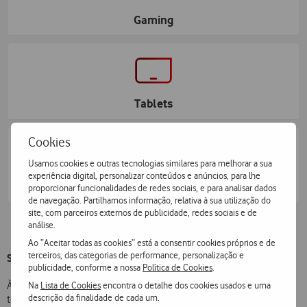
Gaming
Tablets
Cookies
Usamos cookies e outras tecnologias similares para melhorar a sua
experiência digital, personalizar conteúdos e anúncios, para lhe
Smart Home
proporcionar funcionalidades de redes sociais, e para analisar dados
de navegação. Partilhamos informação, relativa à sua utilização do
site, com parceiros externos de publicidade, redes sociais e de
análise.
Ao “Aceitar todas as cookies” está a consentir cookies próprios e de
terceiros, das categorias de performance, personalização e
Sugestões de presentes de Dia da Mãe na Vodafone
publicidade, conforme a nossa
Política de Cookies
.
Na
Lista de Cookies
encontra o detalhe dos cookies usados e uma
Às vezes pode ser difícil encontrar o que oferecer a quem parece já
descrição da finalidade de cada um.
ter tudo e não precisar de nada. Mas para isso a Vodafone está aqui