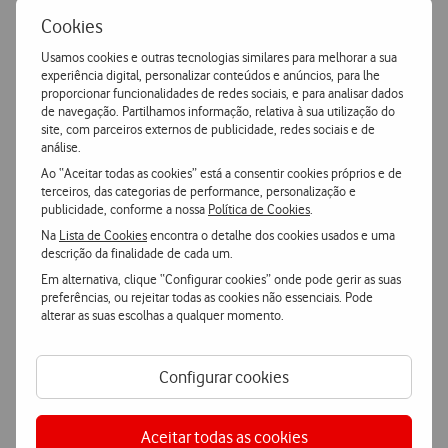
Cookies
Usamos cookies e outras tecnologias similares para melhorar a sua
experiência digital, personalizar conteúdos e anúncios, para lhe
proporcionar funcionalidades de redes sociais, e para analisar dados
Características
de navegação. Partilhamos informação, relativa à sua utilização do
site, com parceiros externos de publicidade, redes sociais e de
análise.
Accordeon
Mais Características
Ao “Aceitar todas as cookies” está a consentir cookies próprios e de
terceiros, das categorias de performance, personalização e
publicidade, conforme a nossa
Política de Cookies
.
Na
Lista de Cookies
encontra o detalhe dos cookies usados e uma
Samsung Galaxy Tab S10 FE Wi-Fi
descrição da finalidade de cada um.
Em alternativa, clique “Configurar cookies” onde pode gerir as suas
preferências, ou rejeitar todas as cookies não essenciais. Pode
Geral
alterar as suas escolhas a qualquer momento.
Cor
Configurar cookies
Cinza
Marca
Samsung
Aceitar todas as cookies