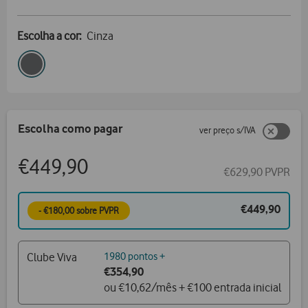
Escolha a cor:
Cinza
Escolha como pagar
ver preço s/IVA
€449,90
€629,90 PVPR
€449,90
- €180,00 sobre PVPR
Clube Viva
1980 pontos +
€354,90
ou €10,62/mês + €100 entrada inicial