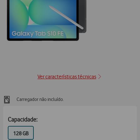
posição1
Ver características técnicas
Carregador não incluído.
Capacidade:
GB
128 GB