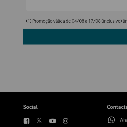
(1) Promoção válida de 04/08 a 17/08 (inclusive) li
Follow
Social
Contact
us
Wh