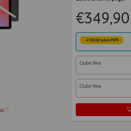
€349,90
- €100,00 sobre PVPR
Clube Viva
Clube Viva
ção1
cas