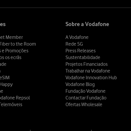
es
Sobre a Vodafone
et Member
A Vodafone
Fiber to the Room
Rede 5G
s e Promoções
Press Releases
os os ecrãs
Sustentabilidade
dade
Projetos Financiados
a
Trabalhar na Vodafone
 eSIM
Vodafone Innovation Hub
 Happy
Vodafone Blog
ne
Fundação Vodafone
odafone Repsol
Contactar Fundação
Telemóveis
Ofertas Wholesale