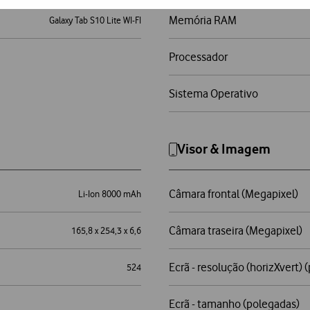
Memória RAM
Galaxy Tab S10 Lite WI-FI
Processador
Sistema Operativo
Visor & Imagem
Câmara frontal (Megapixel)
Li-Ion 8000 mAh
Câmara traseira (Megapixel)
165,8 x 254,3 x 6,6
Ecrã - resolução (horizXvert) (
524
Ecrã - tamanho (polegadas)