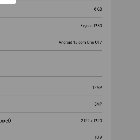
6 GB
Exynos 1380
Android 15 com One UI 7
12MP
8MP
pixel)
2122 x 1320
10.9