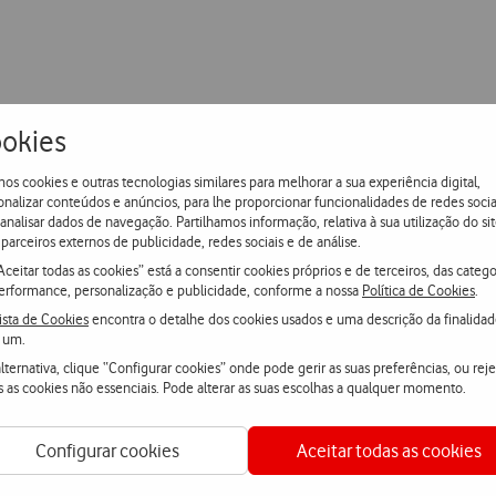
okies
os cookies e outras tecnologias similares para melhorar a sua experiência digital,
onalizar conteúdos e anúncios, para lhe proporcionar funcionalidades de redes socia
 analisar dados de navegação. Partilhamos informação, relativa à sua utilização do sit
parceiros externos de publicidade, redes sociais e de análise.
Aceitar todas as cookies” está a consentir cookies próprios e de terceiros, das catego
erformance, personalização e publicidade, conforme a nossa
Política de Cookies
.
ista de Cookies
encontra o detalhe dos cookies usados e uma descrição da finalida
Conectividade e Sist
 um.
lternativa, clique “Configurar cookies” onde pode gerir as suas preferências, ou reje
s as cookies não essenciais. Pode alterar as suas escolhas a qualquer momento.
Bluetooth™ (norma)
Cinza
Configurar cookies
Aceitar todas as cookies
Memória
Samsung