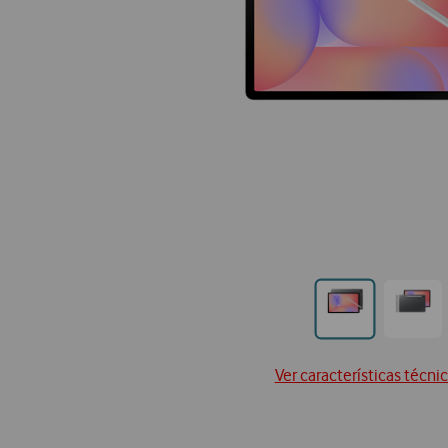
Ir
Ir
para
para
posi
posição0
Ver características técni