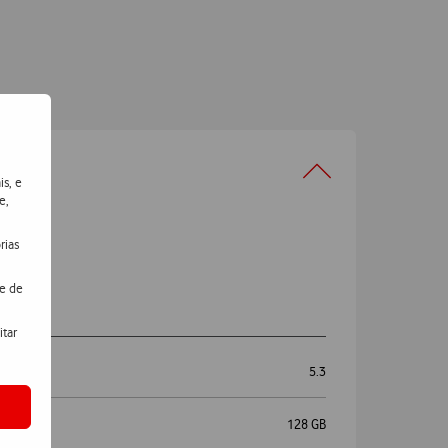
is, e
e,
rias
de de
emas
itar
5.3
128 GB