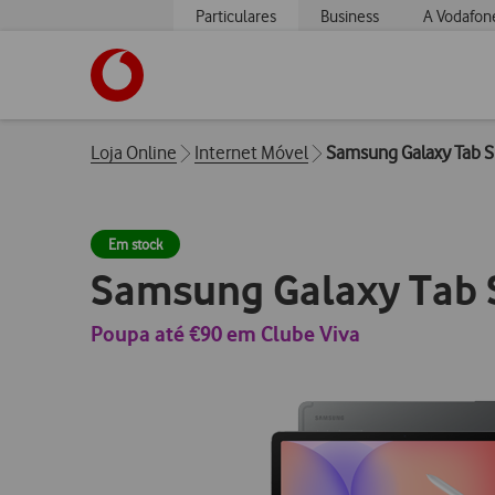
Particulares
Business
A Vodafon
https://www.vodafone.pt
Breadcrumbs
Loja Online
Internet Móvel
Samsung Galaxy Tab S1
Em stock
Samsung Galaxy Tab S
Poupa até €90 em Clube Viva