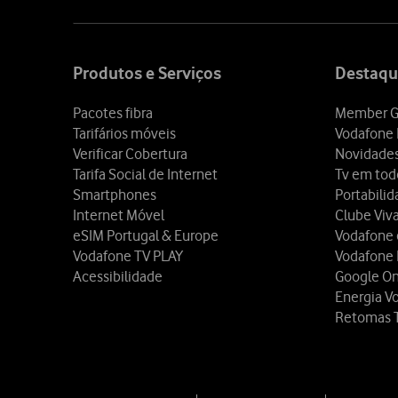
Site
map
Produtos e Serviços
Destaqu
Pacotes fibra
Member G
Tarifários móveis
Vodafone 
Verificar Cobertura
Novidade
Tarifa Social de Internet
Tv em tod
Smartphones
Portabili
Internet Móvel
Clube Viv
eSIM Portugal & Europe
Vodafone
Vodafone TV PLAY
Vodafone
Acessibilidade
Google O
Energia V
Retomas 