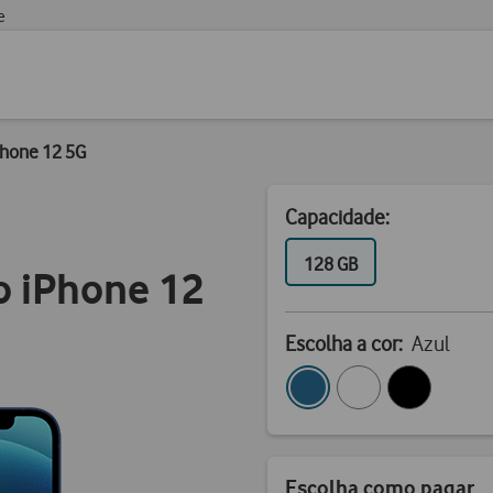
e
Phone 12 5G
Capacidade:
GB
128 GB
o iPhone 12
Escolha a cor:
Azul
Escolha como pagar