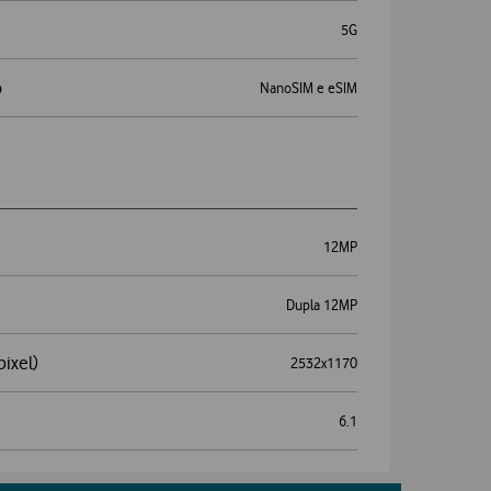
5G
o
NanoSIM e eSIM
12MP
Dupla 12MP
pixel)
2532x1170
6.1