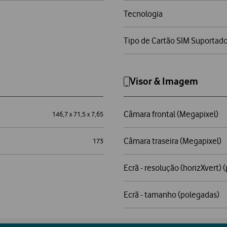
Tecnologia
Tipo de Cartão SIM Suportad
Visor & Imagem
Câmara frontal (Megapixel)
146,7 x 71,5 x 7,65
Câmara traseira (Megapixel)
173
Ecrã - resolução (horizXvert) (
Ecrã - tamanho (polegadas)