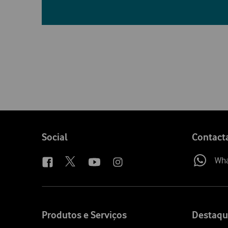
Follow
Social
Contact
us
Wh
Site
map
Produtos e Serviços
Destaqu