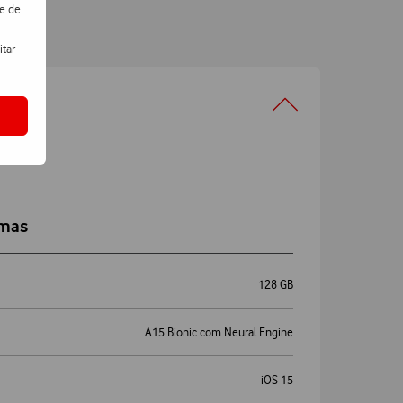
de de
itar
emas
128 GB
A15 Bionic com Neural Engine
iOS 15