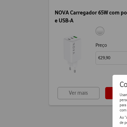
NOVA Carregador 65W com po
e USB-A
Preço
€29,90
Co
Ver mais
Adic
Usam
pers
para
com 
Ao “
de p