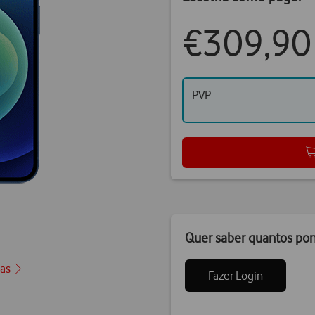
€309,90
PVP
Quer saber quantos po
0
cas
Fazer Login