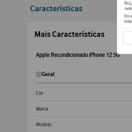
Na
L
Características
cada
Em a
toda
Accordeon
Mais Características
Apple Recondicionado iPhone 12 5G
Geral
Cor
Marca
Modelo