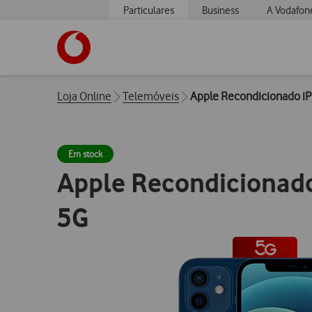
Particulares
Business
A Vodafon
https://www.vodafone.pt
Breadcrumbs
Loja Online
Telemóveis
Apple Recondicionado i
Em stock
Apple Recondicionad
5G