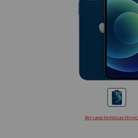
Ir
para
posição
Ver características técni