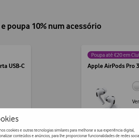
o e poupa 10% num acessório
Poupa até €20 em Clu
rta USB-C
Apple AirPods Pro 
Ver
€
okies
os cookies e outras tecnologias similares para melhorar a sua experiência digital,
onalizar conteúdos e anúncios, para lhe proporcionar funcionalidades de redes socia