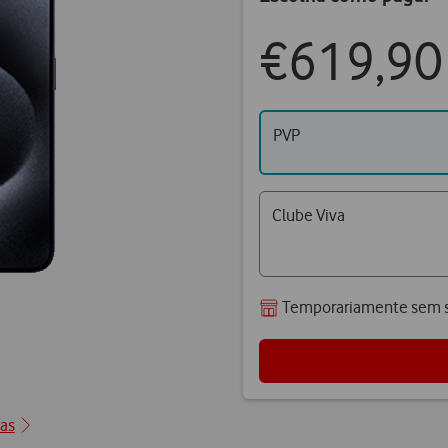
€619,90
PVP
Clube Viva
Temporariamente sem s
0
cas