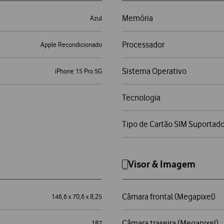
Memória
Azul
Processador
Apple Recondicionado
Sistema Operativo
iPhone 15 Pro 5G
Tecnologia
Tipo de Cartão SIM Suportad
Visor & Imagem
Câmara frontal (Megapixel)
146,6 x 70,6 x 8,25
Câmara traseira (Megapixel)
187