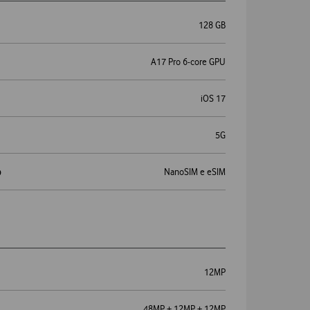
128 GB
A17 Pro 6-core GPU
iOS 17
5G
o
NanoSIM e eSIM
12MP
48MP + 12MP + 12MP