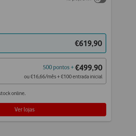
€619,90
€499,90
500 pontos +
ou €16,66/mês + €100 entrada inicial
tock online.
Ver lojas