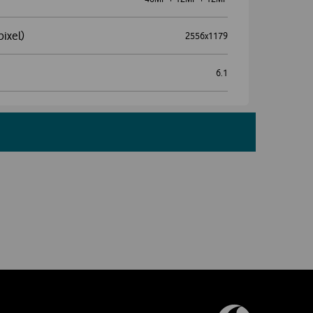
pixel)
2556x1179
6.1