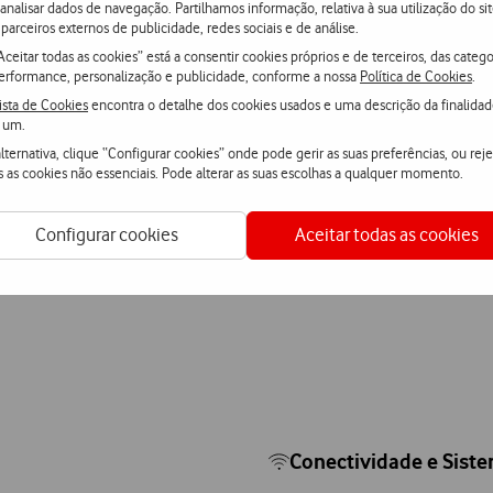
 analisar dados de navegação. Partilhamos informação, relativa à sua utilização do sit
parceiros externos de publicidade, redes sociais e de análise.
ionar
Ver mais
Aceitar todas as cookies” está a consentir cookies próprios e de terceiros, das catego
erformance, personalização e publicidade, conforme a nossa
Política de Cookies
.
ista de Cookies
encontra o detalhe dos cookies usados e uma descrição da finalida
 um.
lternativa, clique “Configurar cookies” onde pode gerir as suas preferências, ou reje
s as cookies não essenciais. Pode alterar as suas escolhas a qualquer momento.
Configurar cookies
Aceitar todas as cookies
Conectividade e Sist