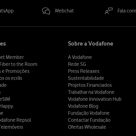
atsApp
Webchat
Fala con
es
Sobre a Vodafone
et Member
A Vodafone
Fiber to the Room
Rede 5G
s e Promoções
Press Releases
os os ecrãs
Sustentabilidade
dade
Projetos Financiados
a
Trabalhar na Vodafone
 eSIM
Vodafone Innovation Hub
 Happy
Vodafone Blog
ne
Fundação Vodafone
odafone Repsol
Contactar Fundação
Telemóveis
Ofertas Wholesale