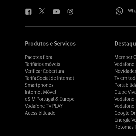
us
Wh
Site
map
Produtos e Serviços
Destaqu
Pacotes fibra
Member G
Tarifários móveis
Vodafone 
Verificar Cobertura
Novidade
Tarifa Social de Internet
Tv em tod
Smartphones
Portabili
Internet Móvel
Clube Viv
eSIM Portugal & Europe
Vodafone
Vodafone TV PLAY
Vodafone
Acessibilidade
Google O
Energia V
Retomas 