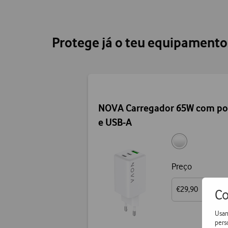
Protege já o teu equipament
NOVA Carregador 65W com po
e USB-A
Preço
€29,90
Co
Usam
pers