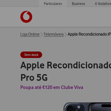
Particulares
Business
A Vodafon
https://www.vodafone.pt
Breadcrumbs
Loja Online
Telemóveis
Apple Recondicionado iP
Sem stock
Apple Recondicionad
Pro 5G
Poupa até €120 em Clube Viva