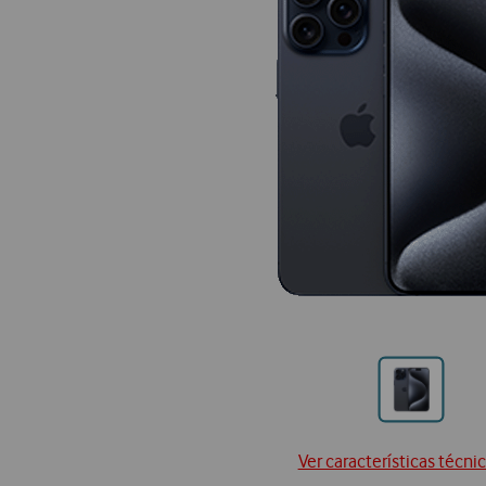
Ir
para
posição
Ver características técni