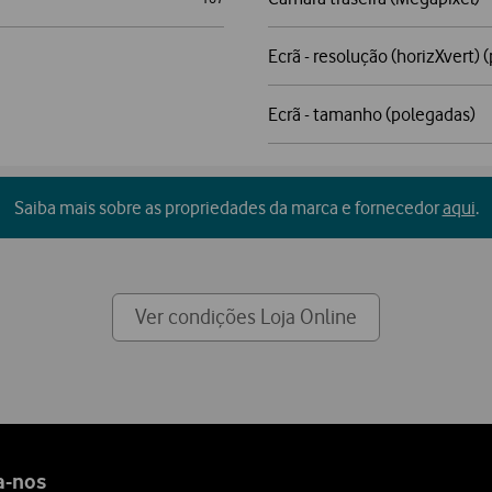
Ecrã - resolução (horizXvert) (
Ecrã - tamanho (polegadas)
Saiba mais sobre as propriedades da marca e fornecedor
aqui
.
Ver condições Loja Online
a-nos