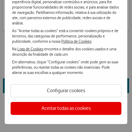
experiência digital, personalizar conteúdos e anúncios, para lhe
Receba informação de pontos por SMS
proporcionar funcionalidades de redes sociais, e para analisar dados
de navegação. Partilhamos informação, relativa à sua utilização do
site, com parceiros externos de publicidade, redes sociais e de
análise.
Ao “Aceitar todas as cookies” está a consentir cookies próprios e de
terceiros, das categorias de performance, personalização e
publicidade, conforme a nossa
Política de Cookies
.
Na
Lista de Cookies
encontra o detalhe dos cookies usados e uma
descrição da finalidade de cada um.
Em alternativa, clique “Configurar cookies” onde pode gerir as suas
preferências, ou rejeitar todas as cookies não essenciais. Pode
alterar as suas escolhas a qualquer momento.
Saiba mais sobre as propriedades da marca e fornecedor
aqui
.
Configurar cookies
Aceitar todas as cookies
Ver condições Loja Online