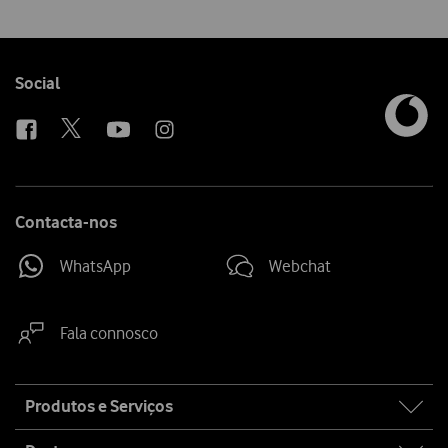
Follow
Social
us
Contacta-nos
WhatsApp
Webchat
Fala connosco
Site
Produtos e Serviços
map