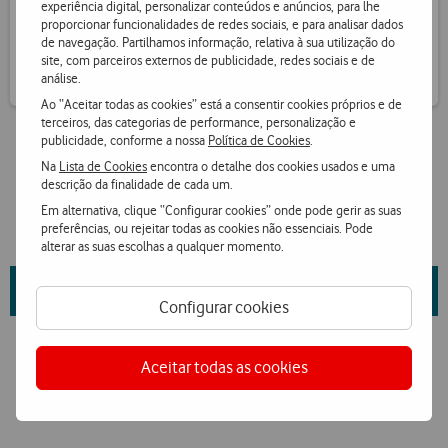
experiência digital, personalizar conteúdos e anúncios, para lhe
Receba informação de pontos por SMS
proporcionar funcionalidades de redes sociais, e para analisar dados
de navegação. Partilhamos informação, relativa à sua utilização do
site, com parceiros externos de publicidade, redes sociais e de
análise.
Ao “Aceitar todas as cookies” está a consentir cookies próprios e de
terceiros, das categorias de performance, personalização e
publicidade, conforme a nossa
Política de Cookies
.
Na
Lista de Cookies
encontra o detalhe dos cookies usados e uma
descrição da finalidade de cada um.
Em alternativa, clique “Configurar cookies” onde pode gerir as suas
preferências, ou rejeitar todas as cookies não essenciais. Pode
alterar as suas escolhas a qualquer momento.
Saiba mais sobre as propriedades da marca e fornecedor
aqui
.
Configurar cookies
Aceitar todas as cookies
Ver condições Loja Online