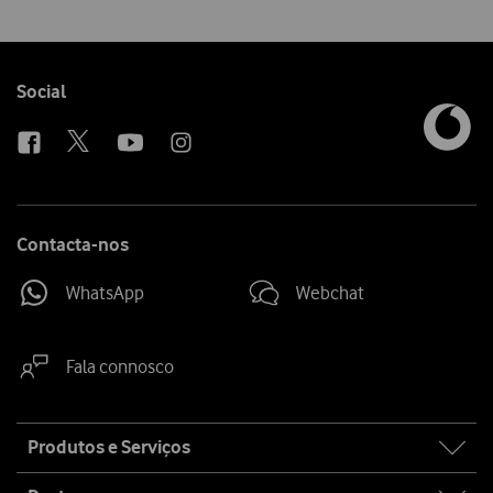
Follow
Social
us
Contacta-nos
WhatsApp
Webchat
Fala connosco
Site
Produtos e Serviços
map