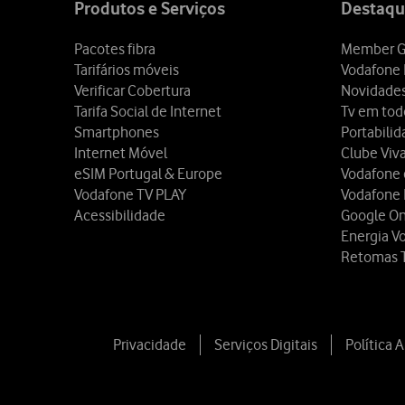
Produtos e Serviços
Destaqu
Pacotes fibra
Member G
Tarifários móveis
Vodafone 
Verificar Cobertura
Novidade
Tarifa Social de Internet
Tv em tod
Smartphones
Portabili
Internet Móvel
Clube Viv
eSIM Portugal & Europe
Vodafone
Vodafone TV PLAY
Vodafone
Acessibilidade
Google O
Energia V
Retomas 
Privacidade
Serviços Digitais
Política 