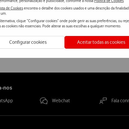
erformance, personalização e publicidade, conforme a nossa
Política de Cookies
.
ista de Cookies
encontra o detalhe dos cookies usados e uma descrição da finalida
Saiba mais sobre as propriedades da marca e fornecedor
aqui
.
 um.
lternativa, clique “Configurar cookies” onde pode gerir as suas preferências, ou reje
s as cookies não essenciais. Pode alterar as suas escolhas a qualquer momento.
Configurar cookies
Aceitar todas as cookies
Ver condições Loja Online
a-nos
atsApp
Webchat
Fala con