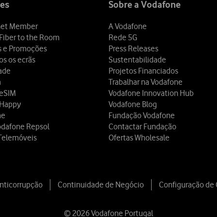
es
Sobre a Vodafone
et Member
A Vodafone
Fiber to the Room
Rede 5G
s e Promoções
Press Releases
os os ecrãs
Sustentabilidade
dade
Projetos Financiados
a
Trabalhar na Vodafone
 eSIM
Vodafone Innovation Hub
 Happy
Vodafone Blog
ne
Fundação Vodafone
odafone Repsol
Contactar Fundação
Telemóveis
Ofertas Wholesale
Anticorrupção
Continuidade de Negócio
Configuração de
© 2026 Vodafone Portugal