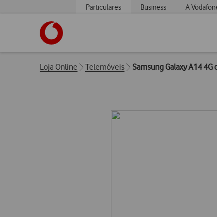
Particulares
Business
A Vodafon
https://www.vodafone.pt
Breadcrumbs
Loja Online
Telemóveis
Samsung Galaxy A14 4G c