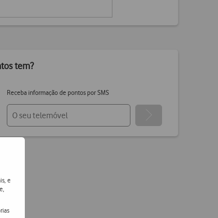
ntos tem?
Receba informação de pontos por SMS
is, e
e,
rias