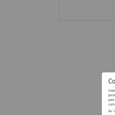
Co
Usam
pers
para
com 
Ao “