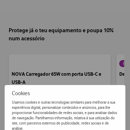
Protege já o teu equipamento e poupa 10%
num acessório
Pou
NOVA Carregador 65W com porta USB-C e
Defu
USB-A
Cookies
Usamos cookies e outras tecnologias similares para melhorar a sua
Preço
experiência digital, personalizar conteúdos e anúncios, para lhe
proporcionar funcionalidades de redes sociais, e para analisar dados
de navegação. Partilhamos informação, relativa à sua utilização do
€29,90
site, com parceiros externos de publicidade, redes sociais e de
análise.