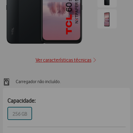
Ir
para
posição2
Ir
para
posição3
Ver características técnicas
Carregador não incluído.
Capacidade:
GB
256 GB