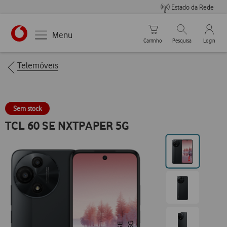
Estado da Rede
Carrinho de compras
Pesquisar
My Vo
Menu
Carrinho
Pesquisa
Login
https://www.vodafone.pt
Breadcrumbs
Telemóveis
Sem stock
TCL 60 SE NXTPAPER 5G
Ir
para
posição0
Ir
para
posição1