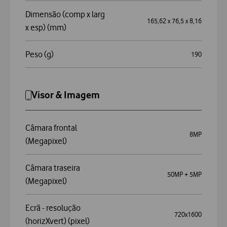
Dimensão (comp x larg
165,62 x 76,5 x 8,16
x esp) (mm)
Peso (g)
190
Visor & Imagem
Câmara frontal
8MP
(Megapixel)
Câmara traseira
50MP + 5MP
(Megapixel)
Ecrã - resolução
720x1600
(horizXvert) (pixel)