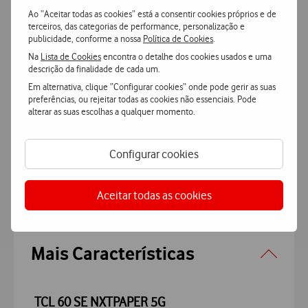
Ao “Aceitar todas as cookies” está a consentir cookies próprios e de
terceiros, das categorias de performance, personalização e
publicidade, conforme a nossa
Política de Cookies
.
Na
Lista de Cookies
encontra o detalhe dos cookies usados e uma
Ver mais
descrição da finalidade de cada um.
Em alternativa, clique “Configurar cookies” onde pode gerir as suas
Adicionar
preferências, ou rejeitar todas as cookies não essenciais. Pode
alterar as suas escolhas a qualquer momento.
Configurar cookies
Aceitar todas as cookies
Características
Accordeon
Mais Características
TCL 60 SE NXTPAPER 5G