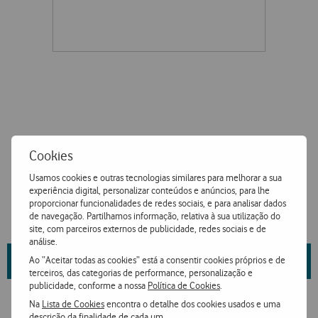
Cookies
Usamos cookies e outras tecnologias similares para melhorar a sua
experiência digital, personalizar conteúdos e anúncios, para lhe
proporcionar funcionalidades de redes sociais, e para analisar dados
de navegação. Partilhamos informação, relativa à sua utilização do
site, com parceiros externos de publicidade, redes sociais e de
análise.
Saiba mais sobre as propriedades da marca e fornecedor
aqui
.
Ao “Aceitar todas as cookies” está a consentir cookies próprios e de
terceiros, das categorias de performance, personalização e
publicidade, conforme a nossa
Política de Cookies
.
Na
Lista de Cookies
encontra o detalhe dos cookies usados e uma
descrição da finalidade de cada um.