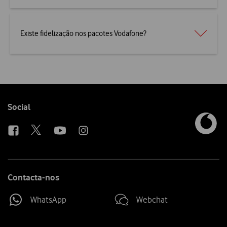
Existe fidelização nos pacotes Vodafone?
Follow
Social
us
Contacta-nos
WhatsApp
Webchat