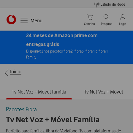
Estado da Rede
Carrinho de compras
Pesquisar
My Vo
Menu
Carrinho
Pesquisa
Login
https://www.vodafone.pt
24 meses de Amazon prime com
entregas grátis
Disponível nos pacotes fibra2, fibra3, fibra4 e fibra4
Family
Breadcrumbs
Início
Tv Net Voz + Móvel Família
Tv Net Voz + Móvel
Pacotes Fibra
Tv Net Voz + Móvel Família
Perfeito para famílias: fibra da Vodafone, Tv com plataformas de