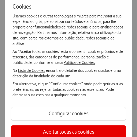
Cookies
Usamos cookies e outras tecnologias similares para melhorar a sua
Exclusivo Online
experiência digital, personalizar conteúdos e anúncios, para lhe
Voucher de €150 na loja online
proporcionar funcionalidades de redes sociais, e para analisar dados
de navegação. Partilhamos informação, relativa à sua utilização do
voucher de €150
todos os
Oferta de
para utilizar em
site, com parceiros externos de publicidade, redes sociais e de
produtos disponíveis na loja online da Vodafone
,
análise.
sem valor mínimo de compra obrigatório e para
Ao “Aceitar todas as cookies” está a consentir cookies próprios e de
utilização num único ato de compra. Esta oferta deve
terceiros, das categorias de performance, personalização e
ser utilizada pelo NIF titular do contrato e não pode ser
publicidade, conforme a nossa
Política de Cookies
.
utilizada em simultâneo com pontos Clube Viva.
Na
Lista de Cookies
encontra o detalhe dos cookies usados e uma
descrição da finalidade de cada um.
Em alternativa, clique “Configurar cookies” onde pode gerir as suas
preferências, ou rejeitar todas as cookies não essenciais. Pode
Ver detalhes
alterar as suas escolhas a qualquer momento.
Ver vantagens associadas à adesão de pacotes com diferentes
fidelizações
Configurar cookies
Aceitar todas as cookies