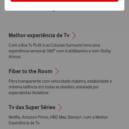
Vantagens Vodafone
Melhor experiência de Tv
Com a Box Tv PLAY e as Colunas Surround tens uma
experiência sensorial 360º com 6 altifalantes e som Dolby
Atmos.
Fiber to the Room
Fibra transparente com velocidade máxima, estabilidade e
mínima latência em todas as divisões, instalada por
especialistas Vodafone.
Tv das Super Séries
Netflix, Amazon Prime, HBO Max, Disney+, com a Melhor
Experiência de Tv.