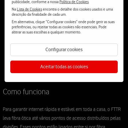
publicidade, conforme a nossa
Política de Cookies
.
maximizar a experiência de internet. É instalada por técnicos
Na
Lista de Cookies
encontra o detalhe dos cookies usados e uma
descrição da finalidade de cada um.
especializados, de forma discreta, através de um processo
Em alternativa, clique “Configurar cookies” onde pode gerir as suas
simples, não invasivo e sem necessidade de obras.
preferências, ou rejeitar todas as cookies não essenciais. Pode
alterar as suas escolhas a qualquer momento.
Configurar cookies
go
go
go
go
to
to
to
to
0
1
2
3
Aceitar todas as cookies
Como funciona
Para garantir internet rápida e estável em toda a casa, o FTTR
leva fibra ótica até vários pontos de acesso distribuídos pelas
divisões. Esses pontos estão ligados entre si por fibra