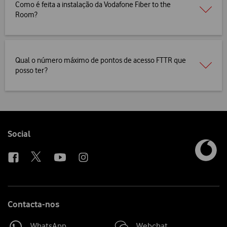
Como é feita a instalação da Vodafone Fiber to the
Room?
Qual o número máximo de pontos de acesso FTTR que
posso ter?
Follow
Social
us
Contacta-nos
WhatsApp
Webchat