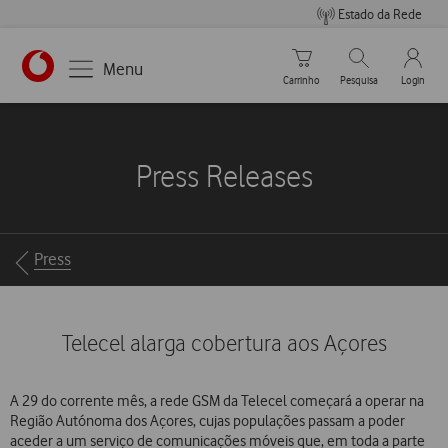
Estado da Rede
Carrinho de compras
Pesquisar
My Vo
Menu
Carrinho
Pesquisa
Login
https://www.vodafone.pt
Press Releases
Breadcrumbs
Press
Telecel alarga cobertura aos Açores
A 29 do corrente mês, a rede GSM da Telecel começará a operar na
Região Autónoma dos Açores, cujas populações passam a poder
aceder a um serviço de comunicações móveis que, em toda a parte