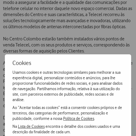
modo a assegurar a facilidade e a qualidade das comunicações por
telefone celular no interior daquele novo espaço comercial. Dadas as
dimensões do Centro e suas características, a Telecel recorreu às
soluções tecnologicamente mais avançadas e inovadoras, utilizando
os últimos modelos de antenas interconectadas por fibras ópticas.
No Centro Colombo estarão também instalados vários pontos de
venda Telecel, com os seus produtos e serviços, correspondendo às
diversas formas de aquisição pelos Clientes.
Cookies
A Telecel tem vindo também a desenvolver um intenso programa de
expansão e reforço da cobertura nos interiores de outros centros
Usamos cookies e outras tecnologias similares para melhorar a sua
comerciais. Tal sucedeu, nos últimos meses, nos Centros Comerciais
experiência digital, personalizar conteúdos e anúncios, para lhe
Fonte Nova, Alvalade, Roma, Arrábida Shopping, estando a ser
proporcionar funcionalidades de redes sociais, e para analisar dados
igualmente reforçada a cobertura no Centro Comercial Monumental.
de navegação. Partilhamos informação, relativa à sua utilização do
Em cada um destes casos foram aplicados investimentos e soluções
site, com parceiros externos de publicidade, redes sociais e de
tecnológicas específicas, tendo em conta as características próprias
análise.
de cada um dos espaços.
Ao “Aceitar todas as cookies” está a consentir cookies próprios e de
terceiros, das categorias de performance, personalização e
Desde o princípio do ano, a Telecel já instalou mais de 100 novas
publicidade, conforme a nossa
Política de Cookies
.
antenas em todo o território continental e insular. Nesse programa
Na
Lista de Cookies
encontra o detalhe dos cookies usados e uma
começaram a ser usadas novas antenas, de pequenas dimensões e
descrição da finalidade de cada um.