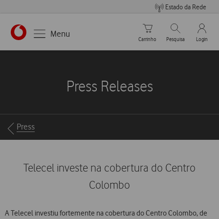
Estado da Rede
Carrinho de compras
Pesquisar
My Vo
Menu
Carrinho
Pesquisa
Login
https://www.vodafone.pt
Press Releases
Breadcrumbs
Press
Telecel investe na cobertura do Centro
Colombo
A Telecel investiu fortemente na cobertura do Centro Colombo, de