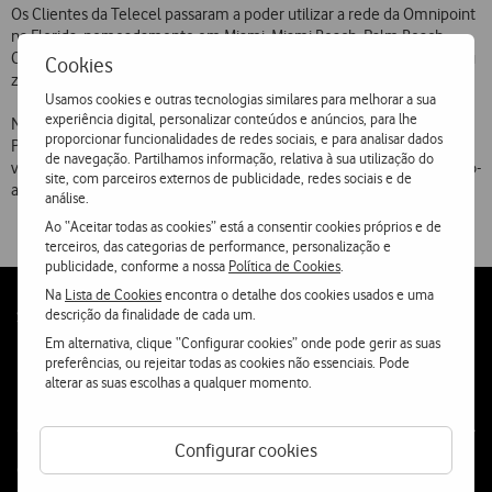
Os Clientes da Telecel passaram a poder utilizar a rede da Omnipoint
na Florida, nomeadamente em Miami, Miami Beach, Palm Beach,
Coral Springs, Key Biscayne, Fort Lauderdale, entre outras cidades ou
Cookies
zonas turísticas.
Usamos cookies e outras tecnologias similares para melhorar a sua
experiência digital, personalizar conteúdos e anúncios, para lhe
Na Nova Inglaterra, o serviço está agora disponível em Boston,
proporcionar funcionalidades de redes sociais, e para analisar dados
Providence, Portsmouth, Concord e cidades circundantes, numa
de navegação. Partilhamos informação, relativa à sua utilização do
vasta área onde vivem importantes comunidades portuguesas e luso-
site, com parceiros externos de publicidade, redes sociais e de
americanas.
análise.
Ao “Aceitar todas as cookies” está a consentir cookies próprios e de
terceiros, das categorias de performance, personalização e
publicidade, conforme a nossa
Política de Cookies
.
Na
Lista de Cookies
encontra o detalhe dos cookies usados e uma
Follow
descrição da finalidade de cada um.
Social
us
Em alternativa, clique “Configurar cookies” onde pode gerir as suas
preferências, ou rejeitar todas as cookies não essenciais. Pode
alterar as suas escolhas a qualquer momento.
Configurar cookies
Contacta-nos