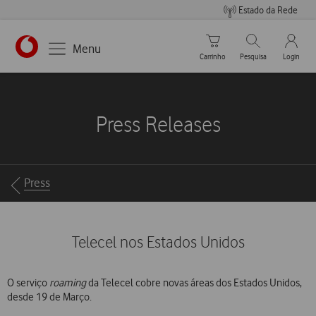
Estado da Rede
Carrinho de compras
Pesquisar
My Vo
Menu
Carrinho
Pesquisa
Login
https://www.vodafone.pt
Press Releases
Breadcrumbs
Press
Telecel nos Estados Unidos
O serviço
roaming
da Telecel cobre novas áreas dos Estados Unidos,
desde 19 de Março.