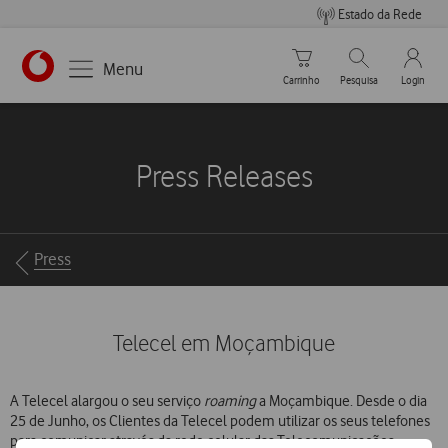
Estado da Rede
Carrinho de compras
Pesquisar
My Vo
Menu
Carrinho
Pesquisa
Login
https://www.vodafone.pt
Press Releases
Breadcrumbs
Press
Telecel em Moçambique
A Telecel alargou o seu serviço
roaming
a Moçambique. Desde o dia
25 de Junho, os Clientes da Telecel podem utilizar os seus telefones
para comunicar através da rede celular das Telecomunicações