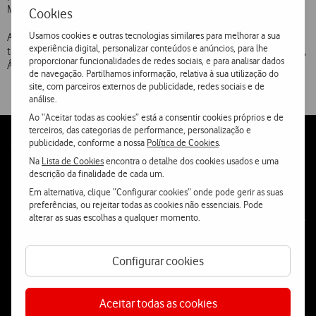
Móveis de Moçambique.
Cookies
Usamos cookies e outras tecnologias similares para melhorar a sua
A cobertura internacional da Telecel abrange agora 49 países ou
experiência digital, personalizar conteúdos e anúncios, para lhe
territórios da Europa, África, América do Norte, Médio Oriente, Índico,
proporcionar funcionalidades de redes sociais, e para analisar dados
Ásia do Leste e Oceânia.
de navegação. Partilhamos informação, relativa à sua utilização do
site, com parceiros externos de publicidade, redes sociais e de
análise.
Ao “Aceitar todas as cookies” está a consentir cookies próprios e de
terceiros, das categorias de performance, personalização e
publicidade, conforme a nossa
Política de Cookies
.
Follow
Social
Na
Lista de Cookies
encontra o detalhe dos cookies usados e uma
us
descrição da finalidade de cada um.
Em alternativa, clique “Configurar cookies” onde pode gerir as suas
preferências, ou rejeitar todas as cookies não essenciais. Pode
alterar as suas escolhas a qualquer momento.
Contacta-nos
Configurar cookies
WhatsApp
Webchat
Aceitar todas as cookies