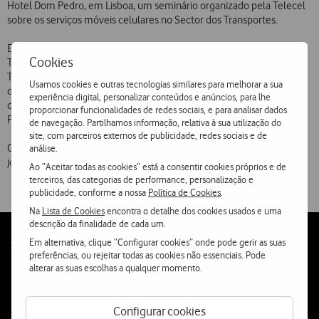
Hotel Dom Pedro, em Lisboa, um seminário organizado pela Telecel
sobre os serviços móveis celulares no Sector dos Transportes.
Este seminário, que abrange temas como os da Telemática nos
Cookies
Transportes, Gestão de Frotas, Acesso Remoto a bases de dados,
Telecomunicações nos Transportes Ferroviários, projecto “Táxi
Usamos cookies e outras tecnologias similares para melhorar a sua
digital”, conta com a participação de especialistas da direcção Geral
experiência digital, personalizar conteúdos e anúncios, para lhe
dos Transportes Terrestres, do Instituto das Comunicações de
proporcionar funcionalidades de redes sociais, e para analisar dados
Portugal, da CP e de fabricantes de equipamentos.
de navegação. Partilhamos informação, relativa à sua utilização do
site, com parceiros externos de publicidade, redes sociais e de
Os trabalhos são abertos à comunicação social, nomeadamente aos
análise.
jornalistas das áreas das telecomunicações e dos transportes.
Ao “Aceitar todas as cookies” está a consentir cookies próprios e de
terceiros, das categorias de performance, personalização e
publicidade, conforme a nossa
Política de Cookies
.
Na
Lista de Cookies
encontra o detalhe dos cookies usados e uma
descrição da finalidade de cada um.
Em alternativa, clique “Configurar cookies” onde pode gerir as suas
Follow
Social
preferências, ou rejeitar todas as cookies não essenciais. Pode
us
alterar as suas escolhas a qualquer momento.
Configurar cookies