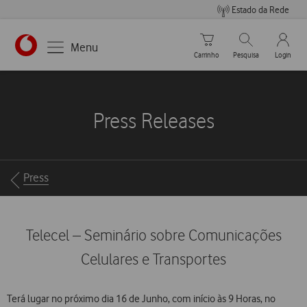
Estado da Rede
Carrinho de compras
Pesquisar
My Vo
Menu
Carrinho
Pesquisa
Login
https://www.vodafone.pt
Press Releases
Breadcrumbs
Press
Telecel – Seminário sobre Comunicações
Celulares e Transportes
Terá lugar no próximo dia 16 de Junho, com início às 9 Horas, no