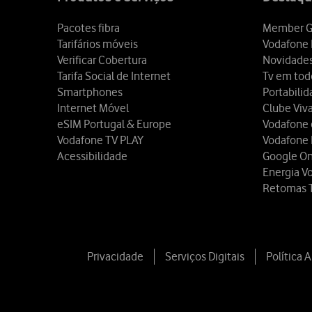
Pacotes fibra
Member G
Tarifários móveis
Vodafone 
Verificar Cobertura
Novidade
Tarifa Social de Internet
Tv em tod
Smartphones
Portabili
Internet Móvel
Clube Viv
eSIM Portugal & Europe
Vodafone
Vodafone TV PLAY
Vodafone
Acessibilidade
Google O
Energia V
Retomas 
Privacidade
Serviços Digitais
Política 