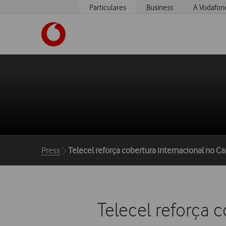
Particulares
Business
A Vodafon
https://www.vodafone.pt
Breadcrumbs
Press
Telecel reforça cobertura internacional no C
Telecel reforça 