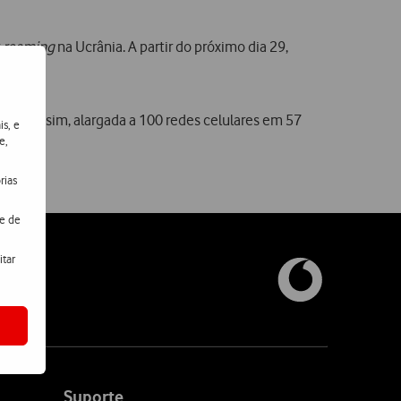
r
roaming
na Ucrânia. A partir do próximo dia 29,
fica, assim, alargada a 100 redes celulares em 57
is, e
e,
rias
de de
itar
nosco
Suporte