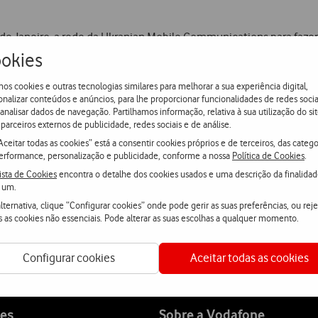
5 de Janeiro, a rede da Ukranian Mobile Communications para faze
 Canadá, através da rede da Microcell.
okies
os cookies e outras tecnologias similares para melhorar a sua experiência digital,
ng
com outros operadores internacionais. A sua cobertura externa 
onalizar conteúdos e anúncios, para lhe proporcionar funcionalidades de redes socia
 analisar dados de navegação. Partilhamos informação, relativa à sua utilização do sit
eania.
parceiros externos de publicidade, redes sociais e de análise.
Aceitar todas as cookies” está a consentir cookies próprios e de terceiros, das catego
erformance, personalização e publicidade, conforme a nossa
Política de Cookies
.
ista de Cookies
encontra o detalhe dos cookies usados e uma descrição da finalida
 um.
a-nos
lternativa, clique “Configurar cookies” onde pode gerir as suas preferências, ou reje
s as cookies não essenciais. Pode alterar as suas escolhas a qualquer momento.
atsApp
Webchat
Fala con
Configurar cookies
Aceitar todas as cookies
es
Sobre a Vodafone