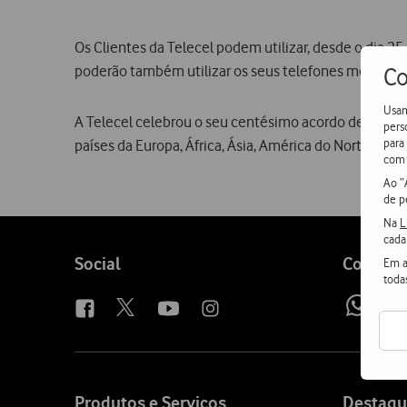
Os Clientes da Telecel podem utilizar, desde o dia 2
poderão também utilizar os seus telefones móveis no
Co
Usam
A Telecel celebrou o seu centésimo acordo de
roami
pers
para
países da Europa, África, Ásia, América do Norte e Oc
com 
Ao “
de p
Na
L
cada
Follow
Social
Contact
Em a
toda
us
Wh
Site
map
Produtos e Serviços
Destaqu