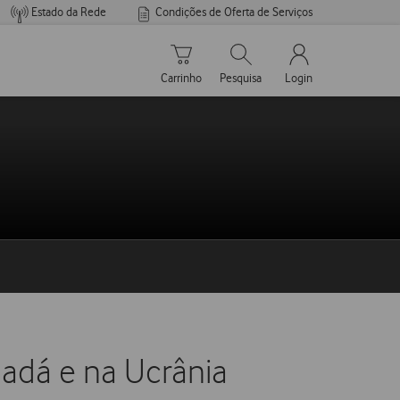
Estado da Rede
Condições de Oferta de Serviços
Carrinho de compras
Pesquisar
My Vodafone Men
Carrinho
Pesquisa
Login
nadá e na Ucrânia