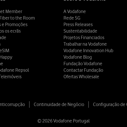
et Member
A Vodafone
Fiber to the Room
Rede 5G
s e Promoções
Press Releases
os os ecrãs
Sustentabilidade
dade
Projetos Financiados
a
Trabalhar na Vodafone
 eSIM
Vodafone Innovation Hub
 Happy
Vodafone Blog
ne
Fundação Vodafone
odafone Repsol
Contactar Fundação
Telemóveis
Ofertas Wholesale
Anticorrupção
Continuidade de Negócio
Configuração de
© 2026 Vodafone Portugal