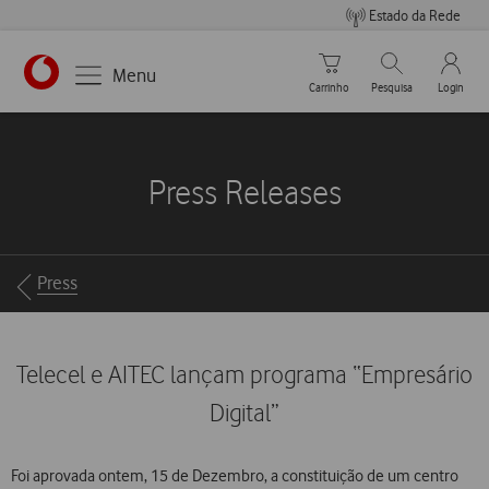
Estado da Rede
Carrinho de compras
Pesquisar
My Vo
Menu
Carrinho
Pesquisa
Login
https://www.vodafone.pt
Press Releases
Breadcrumbs
Press
Telecel e AITEC lançam programa “Empresário
Digital”
Foi aprovada ontem, 15 de Dezembro, a constituição de um centro