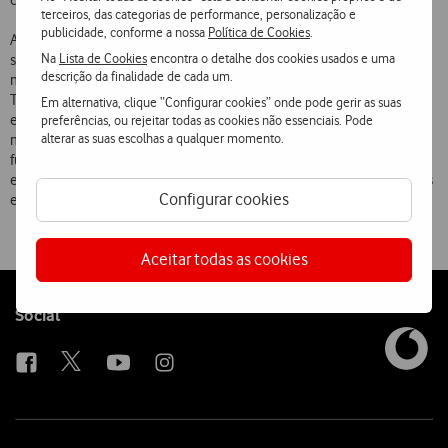
colaborarem e competirem no mercado».
terceiros, das categorias de performance, personalização e
publicidade, conforme a nossa
Política de Cookies
.
A constituição de um centro de incubação de empresas constitui um
Na
Lista de Cookies
encontra o detalhe dos cookies usados e uma
suporte essencial para a dinamização de semelhante rede, na
descrição da finalidade de cada um.
medida em que, tal como refere António Carrapatoso, presidente da
TELECEL, «existem algumas barreiras à criação das empresas “.com”
Em alternativa, clique “Configurar cookies” onde pode gerir as suas
em Portugal que se prendem com a capacidade de investimento,
preferências, ou rejeitar todas as cookies não essenciais. Pode
alterar as suas escolhas a qualquer momento.
mas não só. O apoio operacional e o
time
to market são
fundamentais. O programa “Empresário Digital” vai apoiar os
empreendedores portugueses na concretização das suas estratégias
Configurar cookies
em tempo útil, ou seja, à velocidade da net».
Aceitar todas as cookies
Follow
Social
us