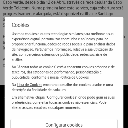
Cabo Verde, desde o dia 12 de Abril, através da rede celular da Cabo
Verde Telecom. Numa primeira fase este serviço, cuja cobertura será
progressivamente alargada, está disponível na ilha de Santiago
(nomeadamente na Praia, a capital, e na zona do Tarrafal), na ilha de
Cookies
S. Vicente (na cidade do Mindelo) e em toda a ilha do Sal.
Usamos cookies e outras tecnologias similares para melhorar a sua
Por outro lado, desde o mesmo dia, o serviço
roaming
da Telecel está
experiência digital, personalizar conteúdos e anúncios, para lhe
acessível em mais uma rede celular de Espanha: a Retevision Móvil
proporcionar funcionalidades de redes sociais, e para analisar dados
(nome do serviço “Amena”), que utiliza o sistema GSM 1800.
de navegação. Partilhamos informação, relativa à sua utilização do
site, com parceiros externos de publicidade, redes sociais e de
A cobertura internacional da Telecel abrange, agora, 107 redes de
análise.
operadores de telecomunicações de 60 países.
Ao “Aceitar todas as cookies” está a consentir cookies próprios e de
terceiros, das categorias de performance, personalização e
publicidade, conforme a nossa
Política de Cookies
.
Na
Lista de Cookies
encontra o detalhe dos cookies usados e uma
descrição da finalidade de cada um.
Em alternativa, clique “Configurar cookies” onde pode gerir as suas
Follow
Social
preferências, ou rejeitar todas as cookies não essenciais. Pode
us
alterar as suas escolhas a qualquer momento.
Configurar cookies