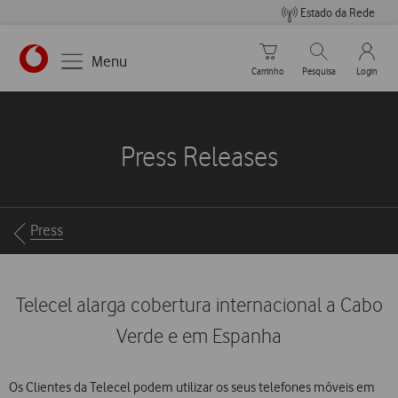
Estado da Rede
Carrinho de compras
Pesquisar
My Vo
Menu
Carrinho
Pesquisa
Login
https://www.vodafone.pt
Press Releases
Breadcrumbs
Press
Telecel alarga cobertura internacional a Cabo
Verde e em Espanha
Os Clientes da Telecel podem utilizar os seus telefones móveis em