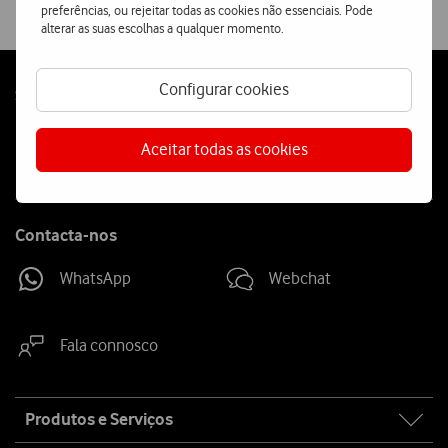
preferências, ou rejeitar todas as cookies não essenciais. Pode
alterar as suas escolhas a qualquer momento.
Configurar cookies
Follow
Social
us
Aceitar todas as cookies
Contacta-nos
WhatsApp
Webchat
Fala connosco
Site
Produtos e Serviços
map