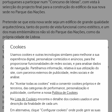
portugueses a participar num “Concurso de Ideias”, com vista à
selecção do projecto final para a construção do edifício da sua nova
sede no Parque das Nações.
Pretende-se que esta nova sede seja um edifício de grande qualidade
arquitectónica, tanto do ponto de vista funcional como estético, e um
dos mais emblemáticos não só do Parque das Nações, como da
própria cidade de Lisboa.
Cookies
O júri do “Concurso de Ideias” será constituído pela Administração da
Telecel e representantes dos Colaboradores da Telecel, da Câmara
Usamos cookies e outras tecnologias similares para melhorar a sua
Municipal de Lisboa, da Parque Expo e da Ordem dos Arquitectos.
experiência digital, personalizar conteúdos e anúncios, para lhe
proporcionar funcionalidades de redes sociais, e para analisar dados
O “Processo de Consulta”, que poderá ser levantado a partir de 21 de
de navegação. Partilhamos informação, relativa à sua utilização do
Junho, estabelece como data para as respostas o próximo dia 27 de
site, com parceiros externos de publicidade, redes sociais e de
Julho de 1999.
análise.
Ao “Aceitar todas as cookies” está a consentir cookies próprios e de
A sede da Telecel será edificada em dois lotes de terreno, próximos
terceiros, das categorias de performance, personalização e
da Gare do Oriente e defronte para o ex-Pavilhão de Portugal,
publicidade, conforme a nossa
Política de Cookies
.
limitados a Sul pela Alameda dos Oceanos e a Norte pela Av. D. João
Na
Lista de Cookies
encontra o detalhe dos cookies usados e uma
II. O edifício terá uma área de cerca de 30.000 m2 acima do solo e
descrição da finalidade de cada um.
prevê-se que esteja concluído até 31 de Julho de 2002.
Em alternativa, clique “Configurar cookies” onde pode gerir as suas