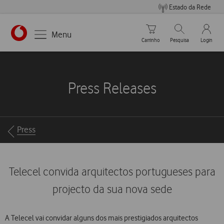
Estado da Rede
Carrinho de compras
Pesquisar
My Vo
Menu
Carrinho
Pesquisa
Login
https://www.vodafone.pt
Press Releases
Breadcrumbs
Press
Telecel convida arquitectos portugueses para
projecto da sua nova sede
A Telecel vai convidar alguns dos mais prestigiados arquitectos