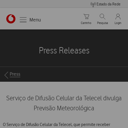
Estado da Rede
Carrinho de compras
Pesquisar
My Vo
Menu
Carrinho
Pesquisa
Login
https://www.vodafone.pt
Press Releases
Breadcrumbs
Press
Serviço de Difusão Celular da Telecel divulga
Previsão Meteorológica
O Serviço de Difusão Celular da Telecel, que permite receber