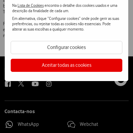
20), serviços de aconselhamento e apoio (canal 21), táxis (canal 34)
Na
Lista de Cookies
encontra o detalhe dos cookies usados e uma
bombas de gasolina abertas 24 horas (canal 36), informação sobre
descrição da finalidade de cada um.
Turismo de Habitação (canal 44) e Previsão Meteorológica (canal 40).
Em alternativa, clique “Configurar cookies” onde pode gerir as suas
Para aceder ao serviço, é apenas necessário dispor de um
preferências, ou rejeitar todas as cookies não essenciais. Pode
alterar as suas escolhas a qualquer momento.
equipamento que suporte difusão celular, activar o serviço nos
menus do telefone e seleccionar o canal pretendido.
Configurar cookies
Aceitar todas as cookies
Follow
Social
us
Contacta-nos
WhatsApp
Webchat