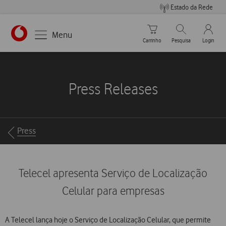
Estado da Rede
Carrinho de compras
Pesquisar
My Vo
Menu
Carrinho
Pesquisa
Login
https://www.vodafone.pt
Press Releases
Breadcrumbs
Press
Telecel apresenta Serviço de Localização
Celular para empresas
A Telecel lança hoje o Serviço de Localização Celular, que permite