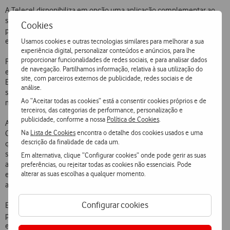
A Telecel disponibiliza em opção uma aplicação complementar ao
serviço – compatível com Windows 95, 98, NT ou 2000 – que
Cookies
possibilita a visualização da posição obtida assim como a rota
efectuada num mapa digital.
Usamos cookies e outras tecnologias similares para melhorar a sua
experiência digital, personalizar conteúdos e anúncios, para lhe
proporcionar funcionalidades de redes sociais, e para analisar dados
Para activar o serviço, é apenas necessário que a empresa a quem
de navegação. Partilhamos informação, relativa à sua utilização do
este se destina solicite um cartão SIM que suporte esta tecnologia.
site, com parceiros externos de publicidade, redes sociais e de
Este serviço está disponível nos planos de tarifas da Telecel para o
análise.
segmento empresarial e cada pedido é taxado ao preço de uma
Ao “Aceitar todas as cookies” está a consentir cookies próprios e de
mensagem escrita.
terceiros, das categorias de performance, personalização e
publicidade, conforme a nossa
Política de Cookies
.
A confidencialidade do serviço está completamente assegurada.
Na
Lista de Cookies
encontra o detalhe dos cookies usados e uma
Cada utilizador define, através dos menus do seu telefone celular,
descrição da finalidade de cada um.
quem o pode localizar. Pode também desactivar simplesmente o
serviço sempre que o pretenda. Finalmente, pode ainda activar um
Em alternativa, clique “Configurar cookies” onde pode gerir as suas
aviso sonoro ou mesmo um pedido de confirmação de localização
preferências, ou rejeitar todas as cookies não essenciais. Pode
alterar as suas escolhas a qualquer momento.
em relação a cada solicitação efectuada pelas pessoas por si
autorizadas.
Configurar cookies
Este serviço foi desenvolvido internamente pela Telecel tirando
partido da elevada capacidade tecnológica da sua rede e da sua
experiência no desenvolvimento de soluções baseadas no cartão