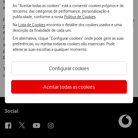
sobre resultados, classificações e comentários sobre a situação das
Ao “Aceitar todas as cookies” está a consentir cookies próprios e de
equipas.
terceiros, das categorias de performance, personalização e
publicidade, conforme a nossa
Política de Cookies
.
Foi ainda apresentado o novo canal de moda, produzido em exclusivo
Na
Lista de Cookies
encontra o detalhe dos cookies usados e uma
por Xana Nunes, que permite acompanhar as evoluções deste sector
descrição da finalidade de cada um.
e os principais acontecimentos do mundo das
passerelles
. Para além
Em alternativa, clique “Configurar cookies” onde pode gerir as suas
das restantes novidades, passa a ser possível aceder directamente
preferências, ou rejeitar todas as cookies não essenciais. Pode
através do “netc” aos serviços de
chat
e de fóruns de discussão. O
alterar as suas escolhas a qualquer momento.
portal disponibiliza também novos postais electrónicos produzidos
pela Autor Multimédia.
Configurar cookies
Todos os novos conteúdos do portal “netc” estão disponíveis através
do serviço WAP da Telecel.
Aceitar todas as cookies
Follow
Social
us