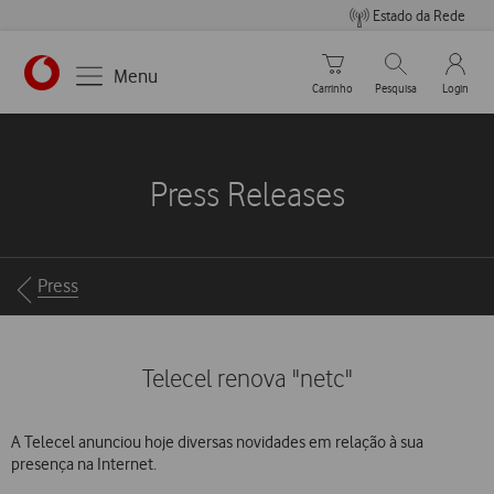
Estado da Rede
Carrinho de compras
Pesquisar
My Vo
Menu
Carrinho
Pesquisa
Login
https://www.vodafone.pt
Press Releases
Breadcrumbs
Press
Telecel renova "netc"
A Telecel anunciou hoje diversas novidades em relação à sua
presença na Internet.