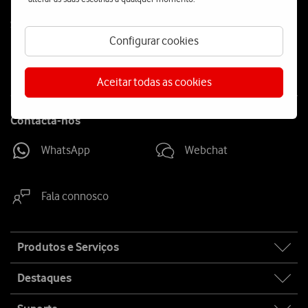
Follow
Social
us
Configurar cookies
Aceitar todas as cookies
Contacta-nos
WhatsApp
Webchat
Fala connosco
Site
Produtos e Serviços
map
Destaques