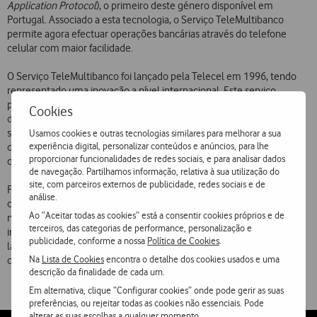
Application Protocol
), o primeiro deste género disponível em
Portugal. Associado a esta tecnologia, o Serviço TeleMultibanco
permite agora efectuar operações bancárias através do telefone
celular com maior facilidade.
O Serviço TeleMultibanco foi lançado pela Telecel em 1996, tendo
representado uma inovação a nível internacional. Este serviço
permite efectuar as operações disponíveis numa caixa multibanco,
Cookies
designadamente consultar o saldo de contas bancárias, pagar
serviços como o telefone, a água ou a luz, consultar os movimentos
Usamos cookies e outras tecnologias similares para melhorar a sua
experiência digital, personalizar conteúdos e anúncios, para lhe
de contas bancárias, efectuar transferências entre contas, para além
proporcionar funcionalidades de redes sociais, e para analisar dados
doutras possibilidades.
de navegação. Partilhamos informação, relativa à sua utilização do
site, com parceiros externos de publicidade, redes sociais e de
Pioneira na tecnologia WAP em Portugal, a Telecel pretende
análise.
continuar a liderar a revolução da transmissão de dados móveis no
Ao “Aceitar todas as cookies” está a consentir cookies próprios e de
nosso país, quer através da disponibilização de um portal WAP
terceiros, das categorias de performance, personalização e
inovador e com grande qualidade de conteúdos, quer através do
publicidade, conforme a nossa
Política de Cookies
.
lançamento da tecnologia GPRS, que a Telecel tem vindo a testar e
Na
Lista de Cookies
encontra o detalhe dos cookies usados e uma
cujo lançamento se prevê ocorra antes do final deste ano.
descrição da finalidade de cada um.
Em alternativa, clique “Configurar cookies” onde pode gerir as suas
preferências, ou rejeitar todas as cookies não essenciais. Pode
alterar as suas escolhas a qualquer momento.