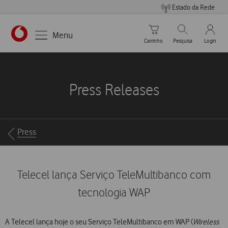
Estado da Rede
Carrinho de compras
Pesquisar
My Vo
Menu
Carrinho
Pesquisa
Login
https://www.vodafone.pt
Press Releases
Breadcrumbs
Press
Telecel lança Serviço TeleMultibanco com
tecnologia WAP
A Telecel lança hoje o seu Serviço TeleMultibanco em WAP (
Wireless