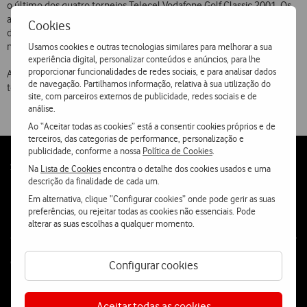
o último dos quatro torneios Telecel Vodafone Golf Classic 2001. Os
anteriores torneios tiveram lugar, a 12 de Maio, em Vilamoura, a 24
Cookies
de Junho, no Campo da Batalha em S. Miguel, Açores e a 7 de Julho,
no Estela Golf Club, no Porto.
Usamos cookies e outras tecnologias similares para melhorar a sua
experiência digital, personalizar conteúdos e anúncios, para lhe
proporcionar funcionalidades de redes sociais, e para analisar dados
A Maseratti e a Hugo Boss associam-se à realização deste último
de navegação. Partilhamos informação, relativa à sua utilização do
torneio Telecel Vodafone Golf Classic.
site, com parceiros externos de publicidade, redes sociais e de
análise.
Ao “Aceitar todas as cookies” está a consentir cookies próprios e de
terceiros, das categorias de performance, personalização e
publicidade, conforme a nossa
Política de Cookies
.
Follow
Social
Na
Lista de Cookies
encontra o detalhe dos cookies usados e uma
us
descrição da finalidade de cada um.
Em alternativa, clique “Configurar cookies” onde pode gerir as suas
preferências, ou rejeitar todas as cookies não essenciais. Pode
alterar as suas escolhas a qualquer momento.
Contacta-nos
Configurar cookies
WhatsApp
Webchat
Aceitar todas as cookies