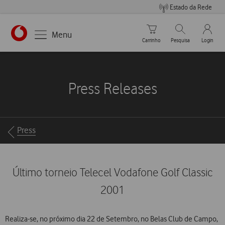
Estado da Rede
Carrinho de compras
Pesquisar
My Vo
Menu
Carrinho
Pesquisa
Login
https://www.vodafone.pt
Press Releases
Breadcrumbs
Press
Último torneio Telecel Vodafone Golf Classic
2001
Realiza-se, no próximo dia 22 de Setembro, no Belas Club de Campo,