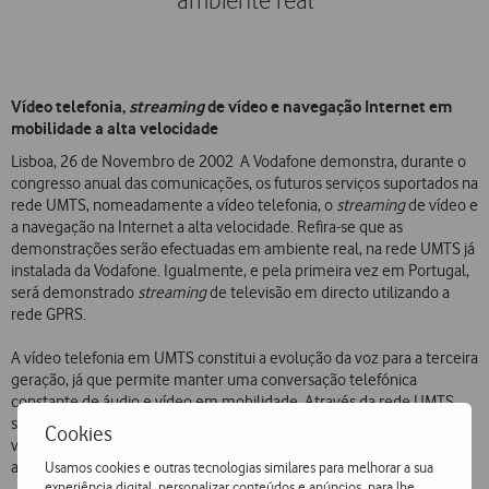
ambiente real
Vídeo telefonia,
streaming
de vídeo e navegação Internet em
mobilidade a alta velocidade
Lisboa, 26 de Novembro de 2002  A Vodafone demonstra, durante o
congresso anual das comunicações, os futuros serviços suportados na
rede UMTS, nomeadamente a vídeo telefonia, o
streaming
de vídeo e
a navegação na Internet a alta velocidade. Refira-se que as
demonstrações serão efectuadas em ambiente real, na rede UMTS já
instalada da Vodafone. Igualmente, e pela primeira vez em Portugal,
será demonstrado
streaming
de televisão em directo utilizando a
rede GPRS.
A vídeo telefonia em UMTS constitui a evolução da voz para a terceira
geração, já que permite manter uma conversação telefónica
constante de áudio e vídeo em mobilidade. Através da rede UMTS,
será também demonstrado o acesso móvel à Internet com
Cookies
velocidades de transmissão muito elevadas (até 384 Kbps). Será
ainda possível assistir a
streaming
de vídeo em UMTS.
Usamos cookies e outras tecnologias similares para melhorar a sua
experiência digital, personalizar conteúdos e anúncios, para lhe