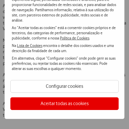
proporcionar funcionalidades de redes sociais, e para analisar dados
A rede GPRS da Vodafone servirá de suporte à primeira
de navegação. Partilhamos informação, relativa à sua utilização do
demonstração em Portugal de
streaming
de vídeo, permitindo
site, com parceiros externos de publicidade, redes sociais e de
visualizar, entre outros conteúdos de áudio e vídeo, a transmissão de
análise.
televisão em directo num telemóvel Nokia 7650 (disponível na oferta
Ao “Aceitar todas as cookies” está a consentir cookies próprios e de
Vodafone).
terceiros, das categorias de performance, personalização e
publicidade, conforme a nossa
Política de Cookies
.
No âmbito do lançamento da Vodafone live!, que teve lugar no
Na
Lista de Cookies
encontra o detalhe dos cookies usados e uma
passado dia 8 de Novembro, estarão também disponíveis os mais
descrição da finalidade de cada um.
recentes serviços multimédia, como o MMS, jogos Java a cores,
toques polifónicos e uma grande diversidade de conteúdos num
Em alternativa, clique “Configurar cookies” onde pode gerir as suas
portal móvel a cores com navegação por ícones.
preferências, ou rejeitar todas as cookies não essenciais. Pode
alterar as suas escolhas a qualquer momento.
A Vodafone em Portugal evidencia, mais uma vez, a sua liderança nos
novos serviços móveis de conteúdos multimédia (imagem, vídeo e
Configurar cookies
áudio), suportados em tecnologias tanto de segunda como de
terceira geração.
Aceitar todas as cookies
A demonstração destes novos serviços está disponível no
stand
da
Vodafone durante o 12º Congresso das Comunicações (APDC), que
teve hoje início, no Centro de Congressos de Lisboa (FIL, Junqueira).