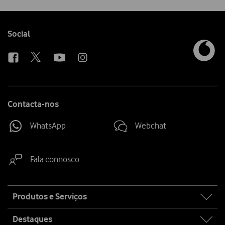
Follow
Social
us
Contacta-nos
WhatsApp
Webchat
Fala connosco
Site
Produtos e Serviços
map
Destaques