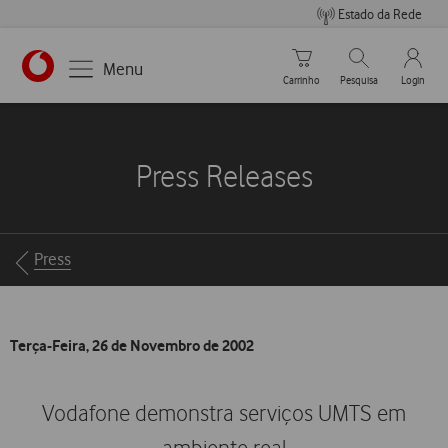
Estado da Rede
Carrinho de compras
Pesquisar
My Vo
Menu
Carrinho
Pesquisa
Login
https://www.vodafone.pt
Press Releases
Breadcrumbs
Press
Terça-Feira, 26 de Novembro de 2002
Vodafone demonstra serviços UMTS em