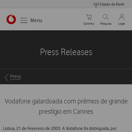
Estado da Rede
Carrinho de compras
Pesquisar
My Vo
Menu
Carrinho
Pesquisa
Login
https://www.vodafone.pt
Press Releases
Breadcrumbs
Press
Vodafone galardoada com prémios de grande
prestígio em Cannes
Lisboa, 21 de Fevereiro de 2003  A Vodafone foi distinguida, por