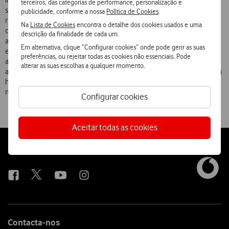
indústria desta forma. A Vodafone live! foi o maior lançamento de um
terceiros, das categorias de performance, personalização e
serviço global realizado pela Vodafone. É uma prova de grande
publicidade, conforme a nossa
Política de Cookies
.
reconhecimento para todos os Colaboradores da Vodafone que
Na
Lista de Cookies
encontra o detalhe dos cookies usados e uma
contribuíram para colocar este serviço no mercado e que continuam
descrição da finalidade de cada um.
a assegurar que os nossos Clientes têm acesso ao que há de melhor
Em alternativa, clique “Configurar cookies” onde pode gerir as suas
em serviços móveis. A Vodafone live! reflecte o compromisso
preferências, ou rejeitar todas as cookies não essenciais. Pode
assumido pela Vodafone em afirmar a sua diferenciação no mercado
alterar as suas escolhas a qualquer momento.
ao oferecer serviços fáceis de utilizar. O sucesso da Vodafone live! é já
hoje evidente, ao alcançar mais de 380.000 clientes em oito
mercados nos primeiros dois meses.
Configurar cookies
Aceitar todas as cookies
Follow
Social
us
Contacta-nos