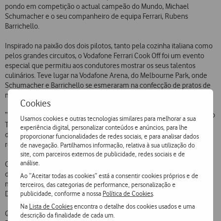
pondo em competição o actual campeão do Mundo, Michael
Schumacher e o seu companheiro de equipa Ferrari, Rubens
Barrichello.
Inspirado na paixão dos dois pilotos, tanto pela cozinha italiana como
pelos grandes circuitos, o Vodafone Ferrari Cook Off foi um evento
especial que permitiu aos condutores mostrar os seus talentos
culinários. Teve lugar na Vodafone Arena, do Melbourne Park, onde
Schumacher e Barrichello se esmeraram na confecção de pratos de
massa italiana, na presença da bela modelo australiana, Megan Gale.
Cookies
“Vodafone Schumacher Linguine aglio e olio” e “Vodafone Barrichello
Usamos cookies e outras tecnologias similares para melhorar a sua
Tortellini al Pomodoro”, os pratos em competição, serão servidos
experiência digital, personalizar conteúdos e anúncios, para lhe
durante o fim-de-semana do Grande Prémio nos principais
proporcionar funcionalidades de redes sociais, e para analisar dados
restaurantes italianos da Austrália, sobretudo na típica Lygon Street.
de navegação. Partilhamos informação, relativa à sua utilização do
site, com parceiros externos de publicidade, redes sociais e de
análise.
O Vodafone live! foi amplamente utilizado durante o concurso para
difundir fotos tiradas pela modelo Megan Gale e para receber
Ao “Aceitar todas as cookies” está a consentir cookies próprios e de
mensagens de apoio para o GP de domingo, designadamente a de
terceiros, das categorias de performance, personalização e
publicidade, conforme a nossa
Política de Cookies
.
David Beckham.
Na
Lista de Cookies
encontra o detalhe dos cookies usados e uma
Quanto às receitas completas das massas favoritas de Schumacher e
descrição da finalidade de cada um.