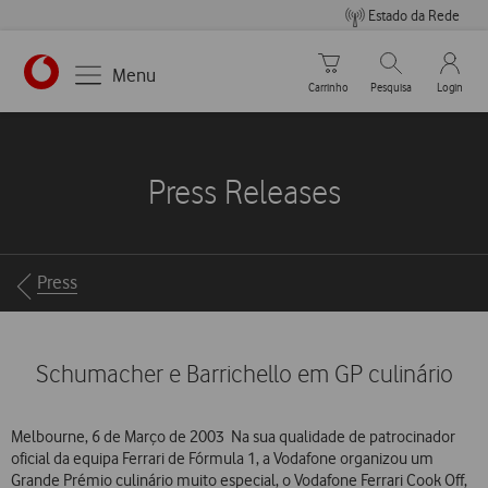
Estado da Rede
Carrinho de compras
Pesquisar
My Vo
Menu
Carrinho
Pesquisa
Login
https://www.vodafone.pt
Press Releases
Breadcrumbs
Press
Schumacher e Barrichello em GP culinário
Melbourne, 6 de Março de 2003  Na sua qualidade de patrocinador
oficial da equipa Ferrari de Fórmula 1, a Vodafone organizou um
Grande Prémio culinário muito especial, o Vodafone Ferrari Cook Off,