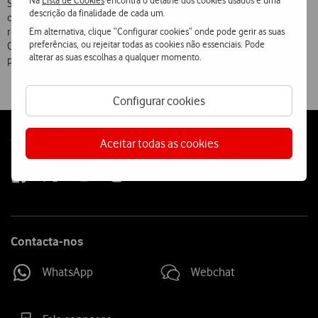
Na
Lista de Cookies
encontra o detalhe dos cookies usados e uma
Superior Técnico de Lisboa. Antes de ingressar na Telecel, em 1992,
descrição da finalidade de cada um.
como Director de Vendas, foi professor e exerceu cargos de
Em alternativa, clique “Configurar cookies” onde pode gerir as suas
responsabilidade nas áreas de marketing e vendas da Siemens e da
preferências, ou rejeitar todas as cookies não essenciais. Pode
Olivetti. Vice-Presidente desde 1995, é actualmente responsável
alterar as suas escolhas a qualquer momento.
pelas áreas de Marketing, Vendas e Operações da Vodafone Portugal.
Configurar cookies
Follow
Social
Aceitar todas as cookies
us
Contacta-nos
WhatsApp
Webchat