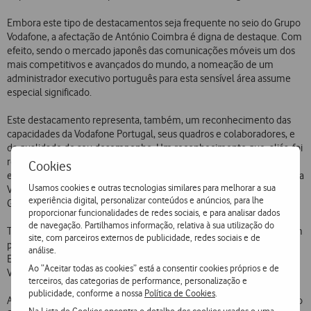
Embora este tipo de destacamentos seja frequente no seio do Grupo
Vodafone, a afectação de António Coimbra é digna de destaque. Com
efeito, sendo o mercado japonês das comunicações móveis um dos
mais competitivos e avançados do mundo, a nomeação de um
administrador executivo português para esta sensível área assume
especial significado.
Este destacamento representa, também, um reconhecimento das
capacidades da Vodafone Portugal, seus quadros e colaboradores, e
da qualidade do seu desempenho. Um reconhecimento que, aliás, foi
recentemente explicitado em Portugal por Arun Sarin, Presidente-
Cookies
executivo do Grupo Vodafone, ao declarar que «em termos relativos a
Usamos cookies e outras tecnologias similares para melhorar a sua
Vodafone Portugal é das unidades mais importantes dentro do
experiência digital, personalizar conteúdos e anúncios, para lhe
Grupo».
proporcionar funcionalidades de redes sociais, e para analisar dados
de navegação. Partilhamos informação, relativa à sua utilização do
Também António Carrapatoso, Presidente da Vodafone Portugal, tem
site, com parceiros externos de publicidade, redes sociais e de
por diversas vezes mencionado as competências residentes na
análise.
Empresa que têm sido utilizadas como Best Practices no Grupo
Ao “Aceitar todas as cookies” está a consentir cookies próprios e de
Vodafone a nível mundial.
terceiros, das categorias de performance, personalização e
publicidade, conforme a nossa
Política de Cookies
.
António Coimbra é licenciado em Engenharia Mecânica pelo Instituto