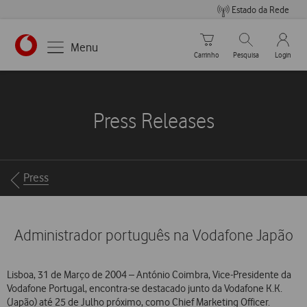
Estado da Rede
Carrinho de compras
Pesquisar
My Vo
Menu
Carrinho
Pesquisa
Login
https://www.vodafone.pt
Press Releases
Breadcrumbs
Press
Administrador português na Vodafone Japão
Lisboa, 31 de Março de 2004 – António Coimbra, Vice-Presidente da
Vodafone Portugal, encontra-se destacado junto da Vodafone K.K.
(Japão) até 25 de Julho próximo, como Chief Marketing Officer.