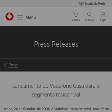
Estado da Rede
Carrinho de compras
Pesquisar
My Vo
Menu
Carrinho
Pesquisa
Login
https://www.vodafone.pt
Press Releases
Breadcrumbs
Press
Lançamento do Vodafone Casa para o
segmento residencial
Lisboa, 24 de Outubro de 2006  A Vodafone lança amanhã uma oferta