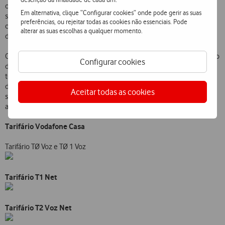
o T2 Voz Net os Clientes recebem uma única factura. É, assim, um
Em alternativa, clique “Configurar cookies” onde pode gerir as suas
serviço particularmente indicado para quem pretende dispor de
preferências, ou rejeitar todas as cookies não essenciais. Pode
comunicações de voz e acesso à Internet, designadamente a partir
alterar as suas escolhas a qualquer momento.
do seu domicílio.
O lançamento do Vodafone Casa insere-se no âmbito do alargamento
Configurar cookies
da estratégia da Empresa a novas áreas de actuação no mercado das
telecomunicações. Com esta nova oferta, a Vodafone torna a
demonstrar o seu empenho em continuar a desenvolver e lançar
Aceitar todas as cookies
serviços de comunicações úteis e muito competitivos, respondendo
a cada vez mais necessidades de comunicação dos seus Clientes.
Tarifário Vodafone Casa
Tarifário TØ Voz e TØ 1 Voz
Tarifário T1 Net
Tarifário T2 Voz Net