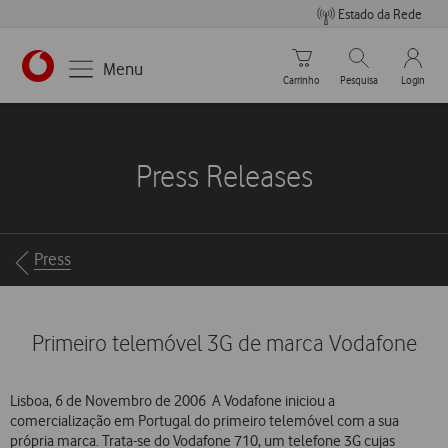
Estado da Rede
Carrinho de compras
Pesquisar
My Vo
Menu
Carrinho
Pesquisa
Login
https://www.vodafone.pt
Press Releases
Breadcrumbs
Press
Primeiro telemóvel 3G de marca Vodafone
Lisboa, 6 de Novembro de 2006  A Vodafone iniciou a
comercialização em Portugal do primeiro telemóvel com a sua
própria marca. Trata-se do Vodafone 710, um telefone 3G cujas