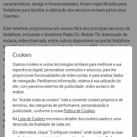
características, design e funcionalidades, foram especificadas pela
Vodafone para facilitar a utilização dos serviços móveis pelos seus
Clientes.
Este telefone proporciona um acesso fácil aos principais serviços da
Vodafone, incluindo o Vodafone Radio DJ, Mobile TV, downloads de
música, videochamada, entre outros disponíveis no portal Vodafone
live! 3G. Incorpora, ainda, um leitor de música MP3, uma câmara de
1.3 megapixels e Bluetooth. A estas características e funcionalidades,
Cookies
alia-se um elegante design em formato concha e um preço atractivo
Usamos cookies e outras tecnologias similares para melhorar a sua
– 119,90 euros incluindo retoma do equipamento antigo.
experiência digital, personalizar conteúdos e anúncios, para lhe
proporcionar funcionalidades de redes sociais, e para analisar dados
Para além disso, os Clientes que adquirirem o novo Vodafone 710 até
de navegação. Partilhamos informação, relativa à sua utilização do
24 de Novembro beneficiam de utilização gratuita durante 30 dias
site, com parceiros externos de publicidade, redes sociais e de
dos serviços Mobile TV, Videochamada, Radio DJ e Vídeos de Futebol.
análise.
Ao “Aceitar todas as cookies” está a consentir cookies próprios e de
O Vodafone 710 é o primeiro telemóvel fabricado para o Grupo
terceiros, das categorias de performance, personalização e
Vodafone pela empresa chinesa Huawei Technologies, em resultado
publicidade, conforme a nossa
Política de Cookies
.
de uma aliança estratégica em vigor desde Fevereiro de 2006 e, para
Na
Lista de Cookies
encontra o detalhe dos cookies usados e uma
além de Portugal, será lançado na Alemanha, Espanha, Grécia,
descrição da finalidade de cada um.
Holanda, Irlanda, Itália, Reino Unido e Roménia.
Em alternativa, clique “Configurar cookies” onde pode gerir as suas