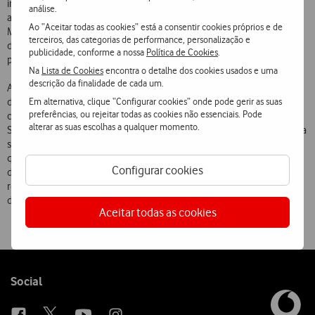
inferiores às disponíveis para o público em geral. Este valor inclui
análise.
ainda a última versão do sistema operativo Windows Vista e do
Ao “Aceitar todas as cookies” está a consentir cookies próprios e de
Microsoft Office ou equivalente. Os primeiros aderentes a esta oferta
terceiros, das categorias de performance, personalização e
da Vodafone recebem também uma prática mochila de transporte
publicidade, conforme a nossa
Política de Cookies
.
para o seu computador.
Na
Lista de Cookies
encontra o detalhe dos cookies usados e uma
descrição da finalidade de cada um.
A Vodafone tem assumido um papel de vanguarda na promoção e
Em alternativa, clique “Configurar cookies” onde pode gerir as suas
desenvolvimento dos serviços banda larga móvel em Portugal,
preferências, ou rejeitar todas as cookies não essenciais. Pode
contribuindo significativamente para o desenvolvimento da
alterar as suas escolhas a qualquer momento.
Sociedade da Informação. A excelência dos seus serviços tem vindo a
ser reconhecida, quer pela Anacom nos estudos de aferição de
qualidade que realiza periodicamente, quer pela preferência
Configurar cookies
demonstrada pelos Clientes, nomeadamente pelos leitores da
revista PC Guia que elegeram a Vodafone como o melhor operador
de Banda Larga Móvel em Portugal.
Aceitar todas as cookies
Follow
Social
us