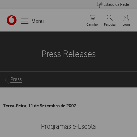
Estado da Rede
Carrinho de compras
Pesquisar
My Vo
Menu
Carrinho
Pesquisa
Login
https://www.vodafone.pt
Press Releases
Breadcrumbs
Press
Terça-Feira, 11 de Setembro de 2007
Programas e-Escola